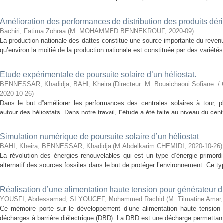
Amélioration des performances de distribution des produits déri
Bachiri, Fatima Zohraa
(
M :MOHAMMED BENNEKROUF
,
2020-09
)
La production nationale des dattes constitue une source importante du reven
qu’environ la moitié de la production nationale est constituée par des variétés 
Etude expérimentale de poursuite solaire d’un héliostat.
BENNESSAR, Khadidja
;
BAHI, Kheira
(
Directeur: M. Bouaichaoui Sofiane. /
2020-10-26
)
Dans le but d‟améliorer les performances des centrales solaires à tour, 
autour des héliostats. Dans notre travail, l‟étude a été faite au niveau du cen
Simulation numérique de poursuite solaire d’un héliostat
BAHI, Kheira
;
BENNESSAR, Khadidja
(
M.Abdelkarim CHEMIDI
,
2020-10-26
)
La révolution des énergies renouvelables qui est un type d’énergie primor
alternatif des sources fossiles dans le but de protéger l’environnement. Ce typ
Réalisation d’une alimentation haute tension pour générateur 
YOUSFI, Abdessamad
;
SI YOUCEF, Mohammed Rachid
(
M. Tilmatine Amar
Ce mémoire porte sur le développement d’une alimentation haute tension 
décharges à barrière diélectrique (DBD). La DBD est une décharge permettant 