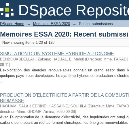
Recently added
DSpace Reposit
DSpace Home
→
Memoires ESSA 2020
→
Recent submissions
Memoires ESSA 2020: Recent submiss
Now showing items 1-20 of 128
SIMULATION D’UN SYSTEME HYBRIDE AUTONOME
BENBOUABDELLAH, Zakaria
;
HADJAL, El Mehdi
(
Directeur: Mme. FARAD
09-11
)
L’exploitation des énergies renouvelables connaît un grand essor dans 
quelques pays sous-développés. Le système hybride de production d’électrici
...
PRODUCTION D'ELECTRICITE A PARTIR DE LA COMBUSTI
BIOMASSE
HAOUAM, SALAH EDDINE
;
HASSAINE, SOUHILA
(
Directeur: Mme. FARA
directeur: Mme. GHOMRI Amina
,
2020-09-08
)
Avec l'augmentation de la demande d'électricité, des inquiétudes ont surgi
carbone contribuant au réchauffement climatique. les énergies renouvelables su