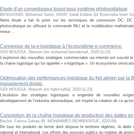
Etude d'un convertisseur boost pour système photovoltaïque
BENSAOUDI, Mohamed Samir
;
ARAR, Salah Eddine
(
Dr Bousmaha Imen So
Notre étude a fait le point sur les techniques de conversion DC- DC d
photovoltaïque en utilisant la commande MLI et la modélisation mathématiq
mieux ...
Connexion de la e-logistique à l'écosystème e-commerce.
SIDI MOUSSA, Wassim
(
mr mohamed bennekrouf
,
2020-11-23
)
L’explosion des nouvelles stratégies commerciales via internet ont suscité le
la chaine logistique qui fut appelée « e-logistique ». Un écosystème omnicanal
Optimisation des performances logistique du fret aérien par la 
management digital.
SIDI MOUSSA, Wassim
(
mr hafid haffaf
,
2020-11-23
)
L’évolution des stratégies logistiques a engendré de nouvelles exigen
développement de l’industrie aéronautique, ont inspiré la création de ce qu’on a
Conception de la chaîne logistique de production des dattes en
Bachiri, Fatima Zohraa
(
M :MOHAMMED BENNEKROUF
,
2020-09
)
De tous les produits du terroir dont dispose le territoire algérien, la datt
national et international. Les efforts des pouvoirs publics en matière de promot