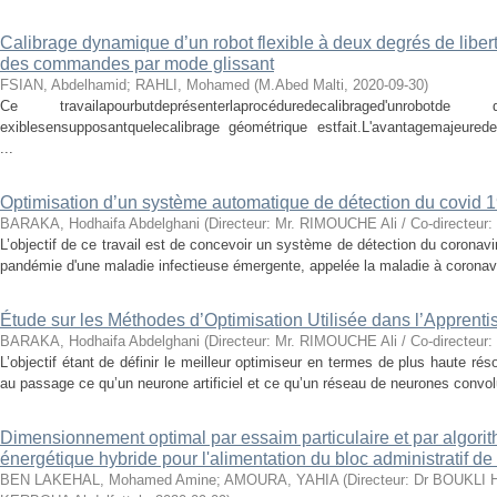
Calibrage dynamique d’un robot flexible à deux degrés de libert
des commandes par mode glissant
FSIAN, Abdelhamid
;
RAHLI, Mohamed
(
M.Abed Malti
,
2020-09-30
)
Ce travailapourbutdeprésenterlaprocéduredecalibraged'unrobotde d
exiblesensupposantquelecalibrage géométrique estfait.L'avantagemajeurede
...
Optimisation d’un système automatique de détection du covid 
BARAKA, Hodhaifa Abdelghani
(
Directeur: Mr. RIMOUCHE Ali / Co-directe
L’objectif de ce travail est de concevoir un système de détection du coron
pandémie d'une maladie infectieuse émergente, appelée la maladie à corona
Étude sur les Méthodes d’Optimisation Utilisée dans l’Apprent
BARAKA, Hodhaifa Abdelghani
(
Directeur: Mr. RIMOUCHE Ali / Co-directe
L’objectif étant de définir le meilleur optimiseur en termes de plus haute rés
au passage ce qu’un neurone artificiel et ce qu’un réseau de neurones convoluti
Dimensionnement optimal par essaim particulaire et par algori
énergétique hybride pour l'alimentation du bloc administrati
BEN LAKEHAL, Mohamed Amine
;
AMOURA, YAHIA
(
Directeur: Dr BOUKLI 