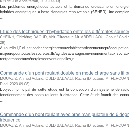
KERBOUA Abdelfettah
,
2020-09-09
)
Les problemes energetiques actuels et la demande croissante en energi
hybrides energetiques a base d'energies renouvelable (SEHER).Une complemen
...
Étude des techniques d’hybridation entre les différentes sources
CHEIKH, Ghizléne
;
DAOUD, Abir
(
Directeur; Mr. ABDELLAOUI Ghouti/ Co-d
29
)
Aujourd'hui,l'utilisationdesénergiesrenouvelablesestdevenueunepréoccupation
majeurepourtouteslessociétés.Ils'agitdesavantagesenvironnementaux
rentparrapportauxénergiesconventionnelles,n ...
Commande d’un pont roulant double en mode charge sans fil p
MOUAZIZ, Ahmed Adlane
;
OULD BABAALI, Racha
(
Directeur: Mr FEROUANI
Riad
,
2020-09-08
)
L’objectif principal de cette étude est la conception d’un système de rad
fonctionnement des ponts roulants à distance. Cette étude fournit des conn
...
Commande d’un pont roulant avec bras manipulateur de 6 degrés
fréquence
MOUAZIZ, Ahmed Adlane
;
OULD BABAALI, Racha
(
Directeur: Mr FEROUANI