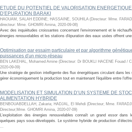
ETUDE DU POTENTIEL DE VALORISATION ENERGETIQUE 
D'EPURATION BARAKI
HAOUAM, SALAH EDDINE
;
HASSAINE, SOUHILA
(
Directeur: Mme. FARA
directeur: Mme. GHOMRI Amina
,
2020-09-08
)
Avec des inquiétudes croissantes concernant l'environnement et le réchauf
énergies renouvelables et les stations d'épuration des eaux usées offrent une 
Optimisation par essaim particulaire et par algorithme génétique
puissances d'un micro-réseau
BEN LAKEHAL, Mohamed Amine
(
Directeur: Dr BOUKLI HACENE Fouad / Co
2020-09-09
)
Une stratégie de gestion intelligente des flux énergétiques circulant dans l
gérer économiquement la production tout en maintenant l'équilibre entre l'offre
MODELISATION ET SIMULATION D’UN SYSTEME DE STO
ALIMENTATION HYBRIDE
BENBOUABDELLAH, Zakaria
;
HADJAL, El Mehdi
(
Directeur; Mme. FARAD
Directeur;Mme. GHOMRI Amina
,
2020-07-09
)
L’exploitation des énergies renouvelables connaît un grand essor dans 
quelques pays sous-développés. Le système hybride de production d’électrici
...