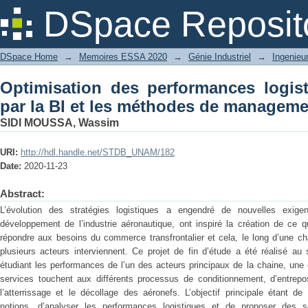
Optimisation des performances logistiq
DSpace Reposit
de management digital.
DSpace Home
→
Memoires ESSA 2020
→
Génie Industriel
→
Ingenieur
Optimisation des performances logist
par la BI et les méthodes de managemen
SIDI MOUSSA, Wassim
URI:
http://hdl.handle.net/STDB_UNAM/182
Date:
2020-11-23
Abstract:
L’évolution des stratégies logistiques a engendré de nouvelles exigen
développement de l’industrie aéronautique, ont inspiré la création de ce q
répondre aux besoins du commerce transfrontalier et cela, le long d’une ch
plusieurs acteurs interviennent. Ce projet de fin d’étude a été réalisé au s
étudiant les performances de l’un des acteurs principaux de la chaine, une 
services touchent aux différents processus de conditionnement, d’entrep
l’atterrissage et le décollage des aéronefs. L’objectif principale étant d
notions, d’analyser les performances logistiques et de proposer des s