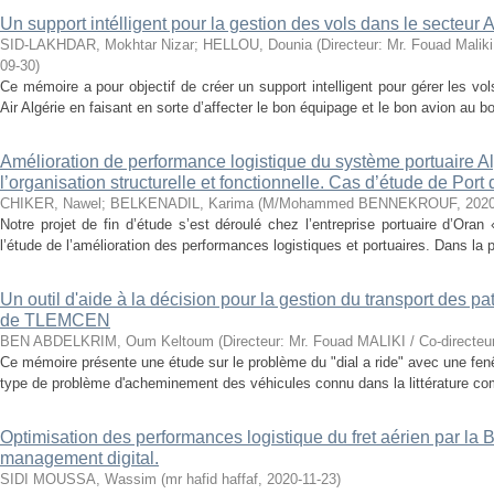
Un support intélligent pour la gestion des vols dans le secteur A
SID-LAKHDAR, Mokhtar Nizar
;
HELLOU, Dounia
(
Directeur: Mr. Fouad Maliki
09-30
)
Ce mémoire a pour objectif de créer un support intelligent pour gérer les vo
Air Algérie en faisant en sorte d’affecter le bon équipage et le bon avion au bo
Amélioration de performance logistique du système portuaire Al
l’organisation structurelle et fonctionnelle. Cas d’étude de Por
CHIKER, Nawel
;
BELKENADIL, Karima
(
M/Mohammed BENNEKROUF
,
2020
Notre projet de fin d’étude s’est déroulé chez l’entreprise portuaire d’Oran
l’étude de l’amélioration des performances logistiques et portuaires. Dans la 
Un outil d'aide à la décision pour la gestion du transport des p
de TLEMCEN
BEN ABDELKRIM, Oum Keltoum
(
Directeur: Mr. Fouad MALIKI / Co-directeu
Ce mémoire présente une étude sur le problème du "dial a ride" avec une fenê
type de problème d'acheminement des véhicules connu dans la littérature c
Optimisation des performances logistique du fret aérien par la 
management digital.
SIDI MOUSSA, Wassim
(
mr hafid haffaf
,
2020-11-23
)