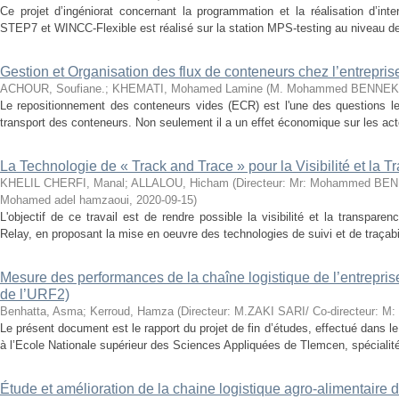
Ce projet d’ingéniorat concernant la programmation et la réalisation d’in
STEP7 et WINCC-Flexible est réalisé sur la station MPS-testing au niveau de
Gestion et Organisation des flux de conteneurs chez l’entrepri
ACHOUR, Soufiane.
;
KHEMATI, Mohamed Lamine
(
M. Mohammed BENNE
Le repositionnement des conteneurs vides (ECR) est l'une des questions le
transport des conteneurs. Non seulement il a un effet économique sur les acte
La Technologie de « Track and Trace » pour la Visibilité et la 
KHELIL CHERFI, Manal
;
ALLALOU, Hicham
(
Directeur: Mr: Mohammed BEN
Mohamed adel hamzaoui
,
2020-09-15
)
L'objectif de ce travail est de rendre possible la visibilité et la transpar
Relay, en proposant la mise en oeuvre des technologies de suivi et de traçabil
Mesure des performances de la chaîne logistique de l’entrepri
de l’URF2)
Benhatta, Asma
;
Kerroud, Hamza
(
Directeur: M.ZAKI SARI/ Co-directeur: M
Le présent document est le rapport du projet de fin d’études, effectué dans le
à l’Ecole Nationale supérieur des Sciences Appliquées de Tlemcen, spécialité 
Étude et amélioration de la chaine logistique agro-alimentair