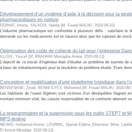
Développement d’un système d’aide à la décision pour la gesti
pharmaceutiques en rupture
FERHAT, Imene
;
YALAOUI, Nabila
(
M. Fouad MALIKI
,
2020-09-10
)
L’industrie pharmaceutique est confrontée à plusieurs défis : satisfaire l
demande sur les médicaments est en hausse alors que les ruptures de stock 
Optimisation des coûts de collecte du lait pour l’entreprise Dan
ILLOUL, Youcef
(
M. BRAHAMI Mustapha Anwar
,
2020-09-13
)
L’objectif de ce travail d’ingénieur était d’étudier un problème de tournée d
à base de métaheuristiques pour la résolution du problème étudié. Etant donn
Conception et modélisation d'une plateforme logistique dans l'o
BENSENANE, Ziriab
;
BENNI ILYES, Mohamed
(
M. Fouad MALIKI
,
2020-09-
Les habitants de l’ouest Algérien sont victimes d’un déséquilibre flagrant en
montant minimum vital, les causes responsables de ce contraste aberrant son
La programmation et la supervision sous les outils STEP7 et W
MPS-testing
NEHAD, mohamed Amine
;
LOURMIL, Djamel Eddine
(
Directeur: Mme. Latéf
El Amine Mkedder
,
2020-09-13
)