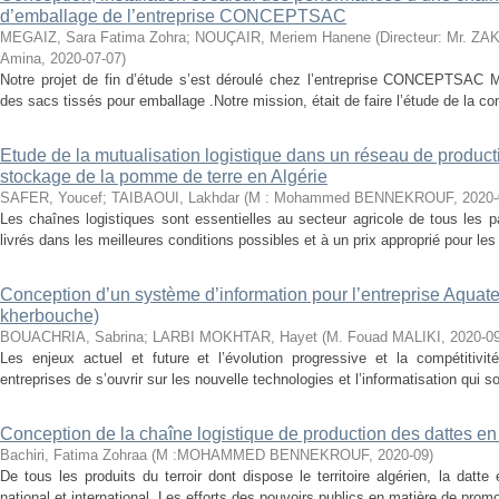
d’emballage de l’entreprise CONCEPTSAC
MEGAIZ, Sara Fatima Zohra
;
NOUÇAIR, Meriem Hanene
(
Directeur: Mr. ZA
Amina
,
2020-07-07
)
Notre projet de fin d’étude s’est déroulé chez l’entreprise CONCEPTSAC Ma
des sacs tissés pour emballage .Notre mission, était de faire l’étude de la conc
Etude de la mutualisation logistique dans un réseau de productio
stockage de la pomme de terre en Algérie
SAFER, Youcef
;
TAIBAOUI, Lakhdar
(
M : Mohammed BENNEKROUF
,
2020-
Les chaînes logistiques sont essentielles au secteur agricole de tous les p
livrés dans les meilleures conditions possibles et à un prix approprié pour l
Conception d’un système d’information pour l’entreprise Aquat
kherbouche)
BOUACHRIA, Sabrina
;
LARBI MOKHTAR, Hayet
(
M. Fouad MALIKI
,
2020-0
Les enjeux actuel et future et l’évolution progressive et la compétitiv
entreprises de s’ouvrir sur les nouvelle technologies et l’informatisation qui 
Conception de la chaîne logistique de production des dattes en
Bachiri, Fatima Zohraa
(
M :MOHAMMED BENNEKROUF
,
2020-09
)
De tous les produits du terroir dont dispose le territoire algérien, la datt
national et international. Les efforts des pouvoirs publics en matière de promot