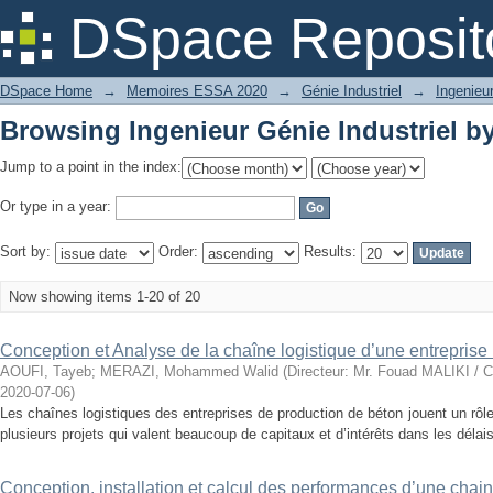
Browsing Ingenieur Génie Industriel by
DSpace Reposit
DSpace Home
→
Memoires ESSA 2020
→
Génie Industriel
→
Ingenieur
Browsing Ingenieur Génie Industriel by
Jump to a point in the index:
Or type in a year:
Sort by:
Order:
Results:
Now showing items 1-20 of 20
Conception et Analyse de la chaîne logistique d’une entrep
AOUFI, Tayeb
;
MERAZI, Mohammed Walid
(
Directeur: Mr. Fouad MALIKI / C
2020-07-06
)
Les chaînes logistiques des entreprises de production de béton jouent un rôle 
plusieurs projets qui valent beaucoup de capitaux et d’intérêts dans les délai
Conception, installation et calcul des performances d’une chai