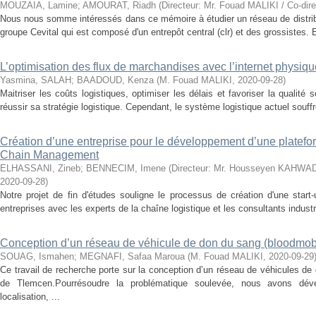
MOUZAIA, Lamine
;
AMOURAT, Riadh
(
Directeur: Mr. Fouad MALIKI / Co-dire
Nous nous somme intéressés dans ce mémoire à étudier un réseau de distribu
groupe Cevital qui est composé d'un entrepôt central (clr) et des grossistes.
L’optimisation des flux de marchandises avec l’internet physiqu
Yasmina, SALAH
;
BAADOUD, Kenza
(
M. Fouad MALIKI
,
2020-09-28
)
Maitriser les coûts logistiques, optimiser les délais et favoriser la qualité 
réussir sa stratégie logistique. Cependant, le système logistique actuel souffre
Création d’une entreprise pour le développement d’une platefo
Chain Management
ELHASSANI, Zineb
;
BENNECIM, Imene
(
Directeur: Mr. Housseyen KAHWADJI
2020-09-28
)
Notre projet de fin d'études souligne le processus de création d'une start
entreprises avec les experts de la chaîne logistique et les consultants indust
Conception d’un réseau de véhicule de don du sang (bloodmobi
SOUAG, Ismahen
;
MEGNAFI, Safaa Maroua
(
M. Fouad MALIKI
,
2020-09-29
Ce travail de recherche porte sur la conception d’un réseau de véhicules de 
de Tlemcen.Pourrésoudre la problématique soulevée, nous avons dé
localisation, ...