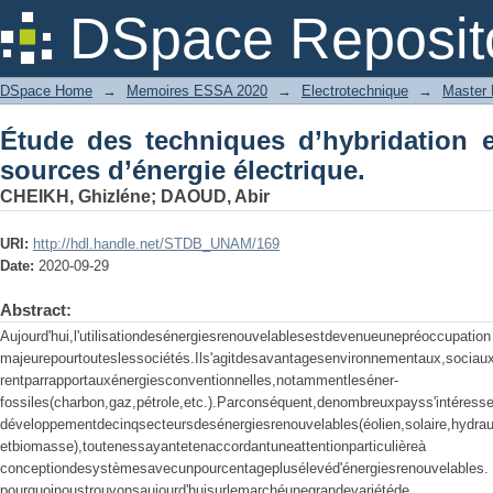
Étude des techniques d’hybridation
DSpace Reposit
électrique.
DSpace Home
→
Memoires ESSA 2020
→
Electrotechnique
→
Master 
Étude des techniques d’hybridation en
sources d’énergie électrique.
CHEIKH, Ghizléne
;
DAOUD, Abir
URI:
http://hdl.handle.net/STDB_UNAM/169
Date:
2020-09-29
Abstract:
Aujourd'hui,l'utilisationdesénergiesrenouvelablesestdevenueunepréoccupation
majeurepourtouteslessociétés.Ils'agitdesavantagesenvironnementaux
rentparrapportauxénergiesconventionnelles,
fossiles(charbon,gaz,pétrole,etc.).Parconséquent,den
développementdecinqsecteursdesénergiesrenouvelables(éolien,so
etbiomasse),toutenessayantetenaccordantuneat
conceptiondesystèmesavecunpourcentageplusélevéd'én
pourquoinoustrouvonsaujourd'huisurlemarchéune