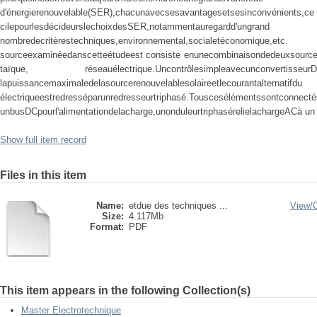
d'énergierenouvelable(SER),chacunavecsesavantagesetse
cilepourlesdécideurslechoixdesSER,notammentauregardd'ungrand
nombredecritèrestechniques,environnemental,socialetéconomique,etc. L'
sourceexaminéedanscetteétudeest consiste enunecombinaisondedeuxsourcesd
taïque, réseauélectrique.Uncontrôlesimpleavecunconvertiss
lapuissancemaximaledelasourcerenouvelablesolaireetl
électriqueestredresséparunredresseurtriphasé.Tous
unbusDCpourl'alimentationdelacharge,unonduleurtriphasérelielachargeACà u
Show full item record
Files in this item
Name:
etdue des techniques ...
View/
Size:
4.117Mb
Format:
PDF
This item appears in the following Collection(s)
Master Electrotechnique