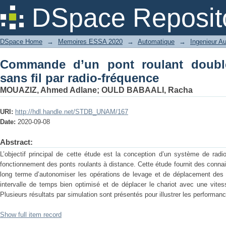
Commande d’un pont roulant double en
DSpace Reposit
DSpace Home
→
Memoires ESSA 2020
→
Automatique
→
Ingenieur A
Commande d’un pont roulant doub
sans fil par radio-fréquence
MOUAZIZ, Ahmed Adlane
;
OULD BABAALI, Racha
URI:
http://hdl.handle.net/STDB_UNAM/167
Date:
2020-09-08
Abstract:
L’objectif principal de cette étude est la conception d’un système de rad
fonctionnement des ponts roulants à distance. Cette étude fournit des connai
long terme d’autonomiser les opérations de levage et de déplacement des 
intervalle de temps bien optimisé et de déplacer le chariot avec une vite
Plusieurs résultats par simulation sont présentés pour illustrer les perform
Show full item record