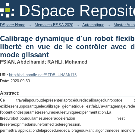
Calibrage dynamique d’un robot flexi
DSpace Reposit
contrôler avec des commandes par mod
DSpace Home
→
Memoires ESSA 2020
→
Automatique
→
Master Auto
Calibrage dynamique d’un robot flexib
liberté en vue de le contrôler avec
mode glissant
FSIAN, Abdelhamid
;
RAHLI, Mohamed
URI:
http://hdl.handle.net/STDB_UNAM/175
Date:
2020-09-30
Abstract:
Ce travailapourbutdeprésenterlaprocéduredecalibraged'unrobotde d
exiblesensupposantquelecalibrage géométrique estfait.L'avantagemajeurede
l'obtentiondesparamètresenuneseuleetuniqueexpérimentatio
ltrédurobot,pourquilamesuredel'accélération n
ltréseraexprimédansuneformedite
permettral'applicationdelaprocéduredecalibragesuivantl'algorithmedes moindre