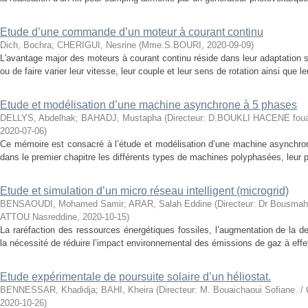
Etude d’une commande d’un moteur à courant continu
Dich, Bochra
;
CHERIGUI, Nesrine
(
Mme.S.BOURI
,
2020-09-09
)
L'avantage major des moteurs à courant continu réside dans leur adaptation
ou de faire varier leur vitesse, leur couple et leur sens de rotation ainsi que l
Etude et modélisation d’une machine asynchrone à 5 phases
DELLYS, Abdelhak
;
BAHADJ, Mustapha
(
Directeur: D.BOUKLI HACENE fouad
2020-07-06
)
Ce mémoire est consacré à l’étude et modélisation d’une machine asynchr
dans le premier chapitre les différents types de machines polyphasées, leur p
Etude et simulation d’un micro réseau intelligent (microgrid)
BENSAOUDI, Mohamed Samir
;
ARAR, Salah Eddine
(
Directeur: Dr Bousmaha
ATTOU Nasreddine
,
2020-10-15
)
La raréfaction des ressources énergétiques fossiles, l’augmentation de la 
la nécessité de réduire l’impact environnemental des émissions de gaz à effet
Etude expérimentale de poursuite solaire d’un héliostat.
BENNESSAR, Khadidja
;
BAHI, Kheira
(
Directeur: M. Bouaichaoui Sofiane. /
2020-10-26
)