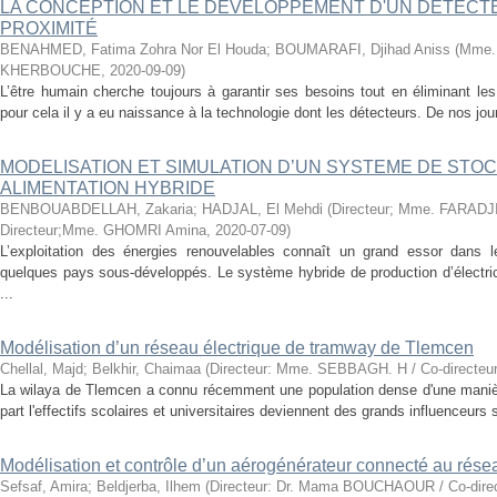
LA CONCEPTION ET LE DÉVELOPPEMENT D'UN DÉTECTE
PROXIMITÉ
BENAHMED, Fatima Zohra Nor El Houda
;
BOUMARAFI, Djihad Aniss
(
Mme.
KHERBOUCHE
,
2020-09-09
)
L’être humain cherche toujours à garantir ses besoins tout en éliminant les d
pour cela il y a eu naissance à la technologie dont les détecteurs. De nos jours,
MODELISATION ET SIMULATION D’UN SYSTEME DE STO
ALIMENTATION HYBRIDE
BENBOUABDELLAH, Zakaria
;
HADJAL, El Mehdi
(
Directeur; Mme. FARAD
Directeur;Mme. GHOMRI Amina
,
2020-07-09
)
L’exploitation des énergies renouvelables connaît un grand essor dans 
quelques pays sous-développés. Le système hybride de production d’électrici
...
Modélisation d’un réseau électrique de tramway de Tlemcen
Chellal, Majd
;
Belkhir, Chaimaa
(
Directeur: Mme. SEBBAGH. H / Co-directeu
La wilaya de Tlemcen a connu récemment une population dense d'une manière 
part l'effectifs scolaires et universitaires deviennent des grands influenceurs su
Modélisation et contrôle d’un aérogénérateur connecté au rése
Sefsaf, Amira
;
Beldjerba, Ilhem
(
Directeur: Dr. Mama BOUCHAOUR / Co-direc