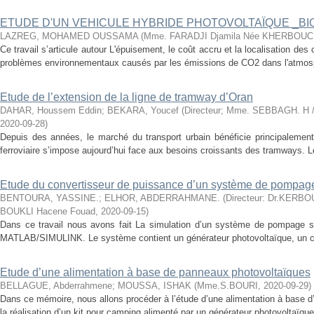
ETUDE D'UN VEHICULE HYBRIDE PHOTOVOLTAÏQUE _BI
LAZREG, MOHAMED OUSSAMA
(
Mme. FARADJI Djamila Née KHERBOU
Ce travail s’articule autour L'épuisement, le coût accru et la localisation des 
problèmes environnementaux causés par les émissions de CO2 dans l'atmosphèr
Etude de l’extension de la ligne de tramway d’Oran
DAHAR, Houssem Eddin
;
BEKARA, Youcef
(
Directeur; Mme. SEBBAGH. H 
2020-09-28
)
Depuis des années, le marché du transport urbain bénéficie principalemen
ferroviaire s’impose aujourd’hui face aux besoins croissants des tramways. Le
Etude du convertisseur de puissance d’un système de pompage a
BENTOURA, YASSINE.
;
ELHOR, ABDERRAHMANE.
(
Directeur: Dr.KERBOUA
BOUKLI Hacene Fouad
,
2020-09-15
)
Dans ce travail nous avons fait La simulation d’un système de pompage sola
MATLAB/SIMULINK. Le système contient un générateur photovoltaïque, un co
Etude d’une alimentation à base de panneaux photovoltaïques
BELLAGUE, Abderrahmene
;
MOUSSA, ISHAK
(
Mme.S.BOURI
,
2020-09-29
)
Dans ce mémoire, nous allons procéder à l’étude d’une alimentation à base d
la réalisation d’un kit pour camping alimenté par un générateur photovoltaïqu