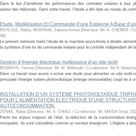
Dans le but d‟améliorer les performances des centrales solaires à tour, 
autour des héliostats. Dans notre travail, l‟étude a été faite au niveau du cen
Etude, Modélisation Et Commande d’une Eolienne A Base d’
BEHLOUL, Rabia
;
MOKRANI, Sabrina Amina
(
Directeur: Mr. A. CHEMIDI / C
08
)
Le présent mémoire traite l’étude de la machine asynchrone à double aliment
la synthèse d’une loi de commande linéaire pour le contrôle indépendant de la
Gestion d’énergie électrique multisource d’un site isolé
BENRAYA, Yamina
(
Directeur; Mr. M. Mebrouki / Co-directeur: Mr N. Abouc
Dans ce travail nous avons e ectué une étude pour alimenter un site isolé e
principale l'énergie solaire photovoltaïque (énergie renouvelable) coupl ée à u
INSTALLATION D’UN SYSTEME PHOTOVOLTAÏQUE TRIPH
POUR L’ALIMENTATION ELECTRIQUE D’UNE STRUCTURE
AUTOCONSOMMATION.
ZENAK, Rabie
(
Directeur: Mr. A. CHIALI / Co-directeur: Mr. MAIDA Omar
,
20
Parmi les enjeux majeurs de l’état, la réduction de la consommation énerg
mosquées. Ils sont considérés comme un secteur énergivore. L’Algérie a la