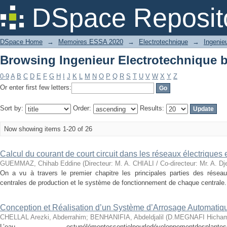
Browsing Ingenieur Electrotechnique b
DSpace Reposit
DSpace Home
→
Memoires ESSA 2020
→
Electrotechnique
→
Ingenie
Browsing Ingenieur Electrotechnique b
0-9
A
B
C
D
E
F
G
H
I
J
K
L
M
N
O
P
Q
R
S
T
U
V
W
X
Y
Z
Or enter first few letters:
Sort by:
Order:
Results:
Now showing items 1-20 of 26
Calcul du courant de court circuit dans les réseaux électriques e
GUEMMAZ, Chihab Eddine
(
Directeur: M. A. CHIALI / Co-directeur: Mr. A. Dj
On a vu à travers le premier chapitre les principales parties des réseaux
centrales de production et le système de fonctionnement de chaque centrale. La
Conception et Réalisation d’un Système d’Arrosage Automatiq
CHELLAL Arezki, Abderrahim
;
BENHANIFIA, Abdeldjalil
(
D.MEGNAFI Hicha
L’eau estunélémentessentielpourledéveloppementdespla