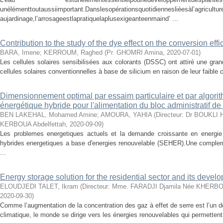
unélémenttoutaussiimportant.Danslesopérationsquotidi
aujardinage,l’arrosageestlapratiquelaplusexigeanteenmaind’ ...
Contribution to the study of the dye effect on the conversion ef
BARA, Imene
;
KERROUM, Raghed
(
Pr. GHOMRI Amina
,
2020-07-01
)
Les cellules solaires sensibilisées aux colorants (DSSC) ont attiré une gran
cellules solaires conventionnelles à base de silicium en raison de leur faible c
Dimensionnement optimal par essaim particulaire et par algori
énergétique hybride pour l'alimentation du bloc administrati
BEN LAKEHAL, Mohamed Amine
;
AMOURA, YAHIA
(
Directeur: Dr BOUKLI 
KERBOUA Abdelfettah
,
2020-09-09
)
Les problemes energetiques actuels et la demande croissante en energi
hybrides energetiques a base d'energies renouvelable (SEHER).Une complemen
...
Energy storage solution for the residential sector and its devel
ELOUDJEDI TALET, Ikram
(
Directeur: Mme. FARADJI Djamila Née KHERBOU
2020-09-30
)
Comme l’augmentation de la concentration des gaz à effet de serre est l’un d
climatique, le monde se dirige vers les énergies renouvelables qui permettent