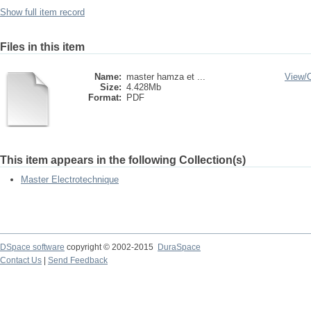
Show full item record
Files in this item
Name:
master hamza et ...
View/
Size:
4.428Mb
Format:
PDF
This item appears in the following Collection(s)
Master Electrotechnique
DSpace software
copyright © 2002-2015
DuraSpace
Contact Us
|
Send Feedback