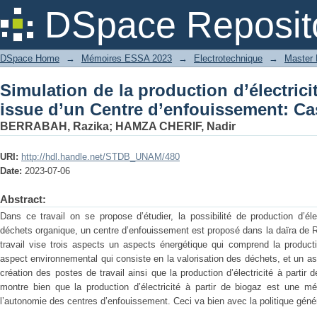
Simulation de la production d’électr
DSpace Reposit
d’enfouissement: Cas proposé Remchi
DSpace Home
→
Mémoires ESSA 2023
→
Electrotechnique
→
Master 
Simulation de la production d’électrici
issue d’un Centre d’enfouissement: C
BERRABAH, Razika
;
HAMZA CHERIF, Nadir
URI:
http://hdl.handle.net/STDB_UNAM/480
Date:
2023-07-06
Abstract:
Dans ce travail on se propose d’étudier, la possibilité de production d’él
déchets organique, un centre d’enfouissement est proposé dans la daïra de R
travail vise trois aspects un aspects énergétique qui comprend la producti
aspect environnemental qui consiste en la valorisation des déchets, et un 
création des postes de travail ainsi que la production d’électricité à partir 
montre bien que la production d’électricité à partir de biogaz est une m
l’autonomie des centres d’enfouissement. Ceci va bien avec la politique géné