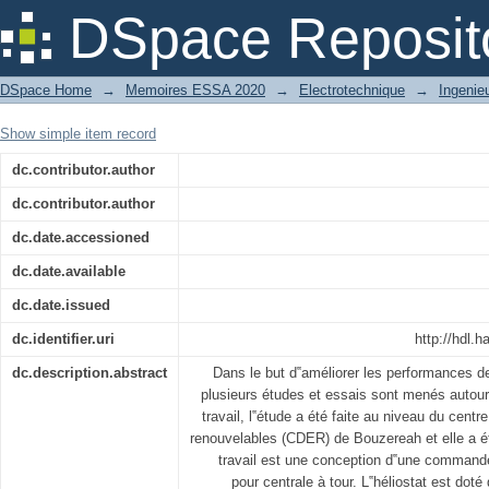
Etude expérimentale de poursuite solair
DSpace Reposit
DSpace Home
→
Memoires ESSA 2020
→
Electrotechnique
→
Ingenie
Show simple item record
dc.contributor.author
dc.contributor.author
dc.date.accessioned
dc.date.available
dc.date.issued
dc.identifier.uri
http://hdl
dc.description.abstract
Dans le but d‟améliorer les performances de
plusieurs études et essais sont menés autour
travail, l‟étude a été faite au niveau du cent
renouvelables (CDER) de Bouzereah et elle a ét
travail est une conception d‟une commande
pour centrale à tour. L‟héliostat est do