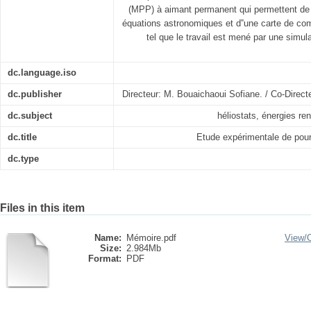
(MPP) à aimant permanent qui permettent de su
équations astronomiques et d‟une carte de c
tel que le travail est mené par une simul
dc.language.iso
dc.publisher
Directeur: M. Bouaichaoui Sofiane. / Co-Direc
dc.subject
héliostats, énergies ren
dc.title
Etude expérimentale de pours
dc.type
Files in this item
Name:
Mémoire.pdf
View/
Size:
2.984Mb
Format:
PDF