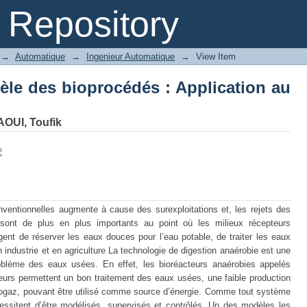
e des bioprocédés : Application au s
Repository
→
Automatique
→
Ingenieur Automatique
→
View Item
e des bioprocédés : Application au
OUI, Toufik
2
ventionnelles augmente à cause des surexploitations et, les rejets des
 sont de plus en plus importants au point où les milieux récepteurs
ent de réserver les eaux douces pour l’eau potable, de traiter les eaux
n industrie et en agriculture La technologie de digestion anaérobie est une
roblème des eaux usées. En effet, les bioréacteurs anaérobies appelés
urs permettent un bon traitement des eaux usées, une faible production
biogaz, pouvant être utilisé comme source d’énergie. Comme tout système
essitent d’être modélisés, supervisés et contrôlés. Un des modèles les