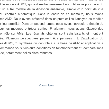
st le modèle ADM1, qui est malheureusement non utilisable pour faire du
 un autre modèle de la digestion anaérobie, simple d’un point de vue
 du contrôle automatique. Dans le cadre de ce mémoire, nous avons
ème AM2. Nous avons présenté dans un premier lieu l’analyse du modèle
 leur stabilité. Dans un second temps, nous avons introduit la théorie du
ur les mesures entrées/ sorties. Finalement, nous avons élaboré des
ontrôle sur AM2. Les résultats obtenus sont satisfaisants et montrent
lée. Plusieurs perspectives peuvent être pensées : 1. L’application du
e ADM1, 2. synthèse du contrôle sur la base de AM2 et application à
e commande sous plusieurs conditions de fonctionnement et, comparaisons
nde, notamment celles dites robustes.
pdf
View/
Open