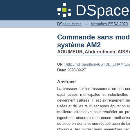
Commande sans modèl
DSpace 
DSpace Home
→
Memoires ESSA 2020
Commande sans modèl
système AM2
AOUIMEUR, Abderrehmen
;
AISSA
URI:
http://hdl.handle.net/STDB_UNAM/16
Date:
2020-09-27
Abstract:
La pression sur les ressources en eau con
eaux usées municipales et industrielles
deviennent saturés. Il est extrêmement urg
usées et de les réutiliser après épuration e
meilleure alternative pour remédier au p
digesteurs anaérobies ou encore méthanise
de boue en sortie et une récupération du 
physique, les bioréacteurs anaérobies néc