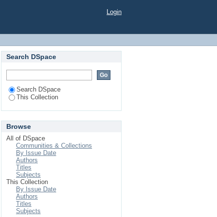
ystème AM2
Login
Search DSpace
Search DSpace
This Collection
Browse
All of DSpace
Communities & Collections
By Issue Date
Authors
Titles
Subjects
This Collection
By Issue Date
Authors
Titles
Subjects