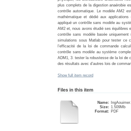
plus complets de la digestion anaérobie e
contrôle automatique. Le modèle AM2 est
mathématique et dédié aux applications
appliqué un contrôle sans modèle au syst
AM2 et, nous avons étudié ses équilibres et
contrôle sans modèle basée uniquement s
simulations sous Matlab pour tester ce c
l’efficacité de la loi de commande calcu
contrôle sans modèle au système complex
ADM1, 3. tester la robustesse de la loi d
des résultats avec d’autres lois de comma
Show full item record
Files in this item
Name:
IngAouimer.
Size:
1.509Mb
Format:
PDF