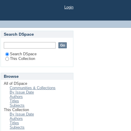
Login
Search DSpace
Search DSpace
This Collection
Browse
All of DSpace
Communities & Collections
By Issue Date
Authors
Titles
Subjects
This Collection
By Issue Date
Authors
Titles
Subjects