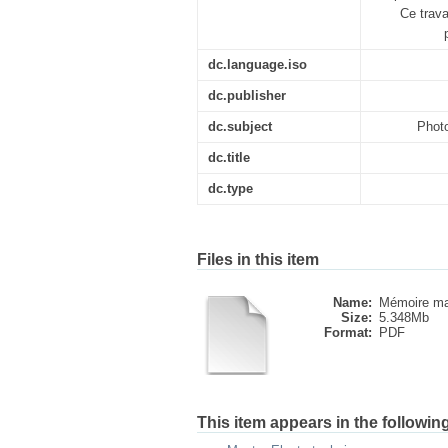
Ce trava
dc.language.iso
dc.publisher
dc.subject
Photo
dc.title
dc.type
Files in this item
Name:
Mémoire ma
Size:
5.348Mb
Format:
PDF
This item appears in the following