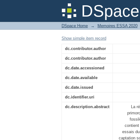
Simulation numérique 
DSpace 
DSpace Home
→
Memoires ESSA 2020
Show simple item record
dc.contributor.author
dc.contributor.author
dc.date.accessioned
dc.date.available
dc.date.issued
dc.identifier.uri
dc.description.abstract
La ré
primor
fossi
contient
essais du
captation 