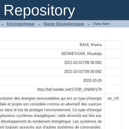
de poursuite solaire d’un héliostat
Repository
→
Electrotechnique
→
Master Electrotechnique
→
View Item
BAHI, Kheira
BENNESSAR, Khadidja
2021-02-01T09:39:09Z
2021-02-01T09:39:09Z
2020-10-26
http://hdl.handle.net/STDB_UNAM/178
volution des énergies renouvelables qui est un type d’énergie
en_US
diale et propre est considéré comme un alternatif des sources
les dans le but de protéger l’environnement. Ce type d’énergie
 plusieurs systèmes énergétiques; cette diversité est liée aux
 développement du rendement énergétique. Les systèmes de
sont toujours associés aux d’autres systèmes de commandes.