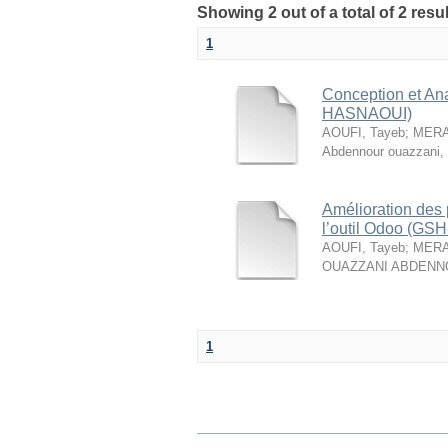
Showing 2 out of a total of 2 re
1
Conception et An
HASNAOUI)
AOUFI, Tayeb
;
MERA
Abdennour ouazzani
,
Amélioration des 
l’outil Odoo (G
AOUFI, Tayeb
;
MERA
OUAZZANI ABDENN
1