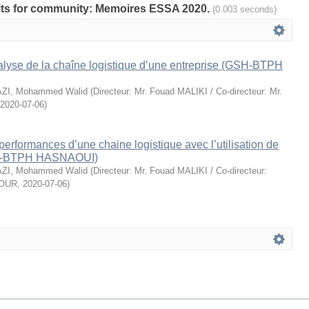
sults for community: Memoires ESSA 2020.
(0.003 seconds)
alyse de la chaîne logistique d’une entreprise (GSH-BTPH
ZI, Mohammed Walid
(
Directeur: Mr. Fouad MALIKI / Co-directeur: Mr.
2020-07-06
)
performances d’une chaine logistique avec l’utilisation de
SH-BTPH HASNAOUI)
ZI, Mohammed Walid
(
Directeur: Mr. Fouad MALIKI / Co-directeur:
OUR
,
2020-07-06
)