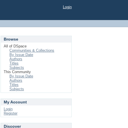
Login
Browse
All of DSpace
Communities & Collections
By Issue Date
Authors
Titles
Subjects
This Community
By Issue Date
Authors
Titles
Subjects
My Account
Login
Register
Discover