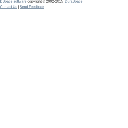
DSpace software
copyright © 2002-2015
DuraSpace
Contact Us
|
Send Feedback