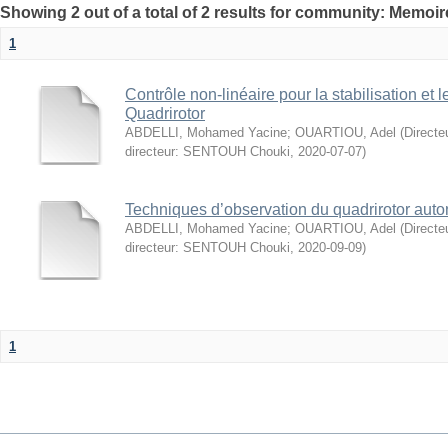
Showing 2 out of a total of 2 results for community: Memo
1
Contrôle non-linéaire pour la stabilisation et le
Quadrirotor
ABDELLI, Mohamed Yacine
;
OUARTIOU, Adel
(
Direct
directeur: SENTOUH Chouki
,
2020-07-07
)
Techniques d’observation du quadrirotor aut
ABDELLI, Mohamed Yacine
;
OUARTIOU, Adel
(
Direct
directeur: SENTOUH Chouki
,
2020-09-09
)
1