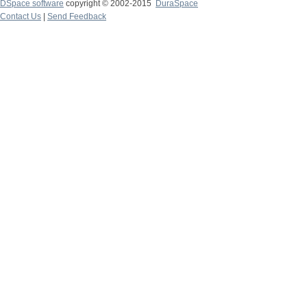
DSpace software
copyright © 2002-2015
DuraSpace
Contact Us
|
Send Feedback