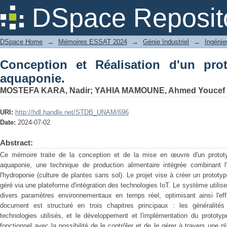
Conception et Réalisation d'un protot
DSpace Reposit
DSpace Home
→
Mémoires ESSAT 2024
→
Génie Industriel
→
Ingénie
Conception et Réalisation d'un pro
aquaponie.
MOSTEFA KARA, Nadir
;
YAHIA MAMOUNE, Ahmed Youcef
URI:
http://hdl.handle.net/STDB_UNAM/696
Date:
2024-07-02
Abstract:
Ce mémoire traite de la conception et de la mise en œuvre d'un protot
aquaponie, une technique de production alimentaire intégrée combinant l
l'hydroponie (culture de plantes sans sol). Le projet vise à créer un prototyp
géré via une plateforme d'intégration des technologies IoT. Le système utilise 
divers paramètres environnementaux en temps réel, optimisant ainsi l'ef
document est structuré en trois chapitres principaux : les généralité
technologies utilisés, et le développement et l'implémentation du prototyp
fonctionnel avec la possibilité de le contrôler et de le gérer à travers une p