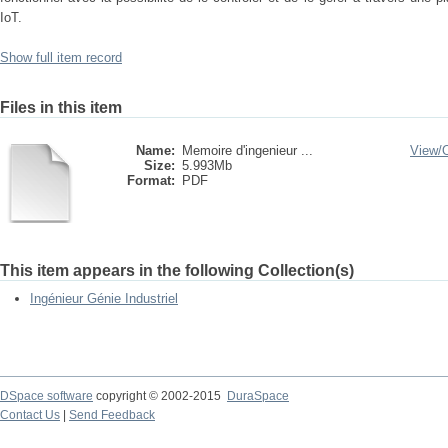
IoT.
Show full item record
Files in this item
Name:
Memoire d'ingenieur ...
View/
Size:
5.993Mb
Format:
PDF
This item appears in the following Collection(s)
Ingénieur Génie Industriel
DSpace software
copyright © 2002-2015
DuraSpace
Contact Us
|
Send Feedback