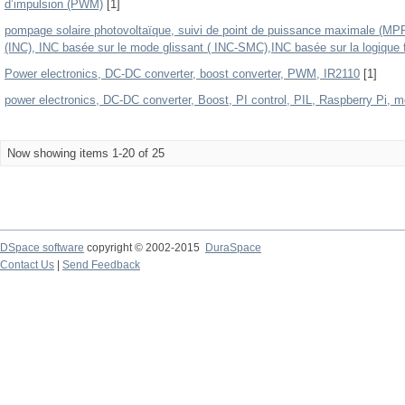
d’impulsion (PWM)
[1]
pompage solaire photovoltaïque, suivi de point de puissance maximale (MP
(INC), INC basée sur le mode glissant ( INC-SMC),INC basée sur la logique 
Power electronics, DC-DC converter, boost converter, PWM, IR2110
[1]
power electronics, DC-DC converter, Boost, PI control, PIL, Raspberry Pi, m
Now showing items 1-20 of 25
DSpace software
copyright © 2002-2015
DuraSpace
Contact Us
|
Send Feedback