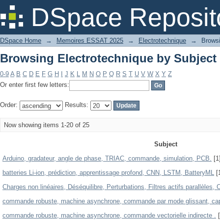
Browsing Electrotechnique by Subject
DSpace Reposit
DSpace Home
→
Memoires ESSAT 2025
→
Electrotechnique
→
Browsi
Browsing Electrotechnique by Subject
0-9
A
B
C
D
E
F
G
H
I
J
K
L
M
N
O
P
Q
R
S
T
U
V
W
X
Y
Z
Or enter first few letters:
Order:
Results:
Now showing items 1-20 of 25
Subject
Arduino, gradateur, angle de phase, TRIAC, commande, simulation, PCB.
[1
batteries Li-ion, prédiction, apprentissage profond, CNN, LSTM, BatteryML
[
Charges non linéaires, Déséquilibre, Perturbations, Filtres actifs parallèle
commande robuste, machine asynchrone, commande par mode glissant, ca
commande robuste, machine asynchrone, commande vectorielle indirecte .
[