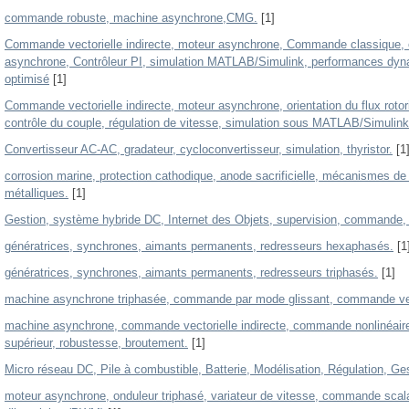
commande robuste, machine asynchrone,CMG.
[1]
Commande vectorielle indirecte, moteur asynchrone, Commande classique, 
asynchrone, Contrôleur PI, simulation MATLAB/Simulink, performances dyna
optimisé
[1]
Commande vectorielle indirecte, moteur asynchrone, orientation du flux rot
contrôle du couple, régulation de vitesse, simulation sous MATLAB/Simulink
Convertisseur AC-AC, gradateur, cycloconvertisseur, simulation, thyristor.
[1
corrosion marine, protection cathodique, anode sacrificielle, mécanismes de 
métalliques.
[1]
Gestion, système hybride DC, Internet des Objets, supervision, commande,
génératrices, synchrones, aimants permanents, redresseurs hexaphasés.
[1
génératrices, synchrones, aimants permanents, redresseurs triphasés.
[1]
machine asynchrone triphasée, commande par mode glissant, commande vect
machine asynchrone, commande vectorielle indirecte, commande nonlinéair
supérieur, robustesse, broutement.
[1]
Micro réseau DC, Pile à combustible, Batterie, Modélisation, Régulation, Ges
moteur asynchrone, onduleur triphasé, variateur de vitesse, commande scalai