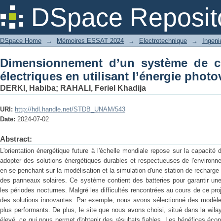
Dimensionnement d’un système de cha
DSpace Reposit
l’énergie photovoltaïque
DSpace Home
→
Mémoires ESSAT 2024
→
Electrotechnique
→
Ingeni
Dimensionnement d’un système de c
électriques en utilisant l’énergie photo
DERKI, Habiba
;
RAHALI, Feriel Khadija
URI:
http://hdl.handle.net/STDB_UNAM/543
Date:
2024-07-02
Abstract:
L'orientation énergétique future à l'échelle mondiale repose sur la capacité
adopter des solutions énergétiques durables et respectueuses de l'environn
en se penchant sur la modélisation et la simulation d'une station de recharge
des panneaux solaires. Ce système contient des batteries pour garantir un
les périodes nocturnes. Malgré les difficultés rencontrées au cours de ce pr
des solutions innovantes. Par exemple, nous avons sélectionné des modèles
plus performants. De plus, le site que nous avons choisi, situé dans la wila
élevé, ce qui nous permet d'obtenir des résultats fiables. Les bénéfices é