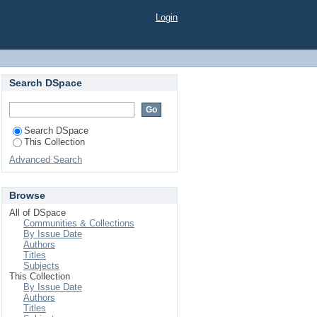
 à l’aide d’outils de
Login
Search DSpace
Search DSpace
This Collection
Advanced Search
Browse
All of DSpace
Communities & Collections
By Issue Date
Authors
Titles
Subjects
This Collection
By Issue Date
Authors
Titles