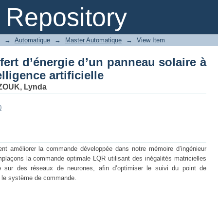
sfert d’énergie d’un panneau solaire
Repository
le
→
Automatique
→
Master Automatique
→
View Item
fert d’énergie d’un panneau solaire à
elligence artificielle
OUK, Lynda
0
t améliorer la commande développée dans notre mémoire d’ingénieur
plaçons la commande optimale LQR utilisant des inégalités matricielles
sur des réseaux de neurones, afin d’optimiser le suivi du point de
er le système de commande.