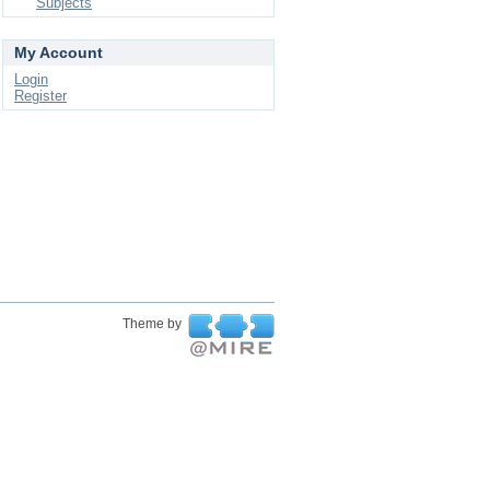
Subjects
My Account
Login
Register
Theme by