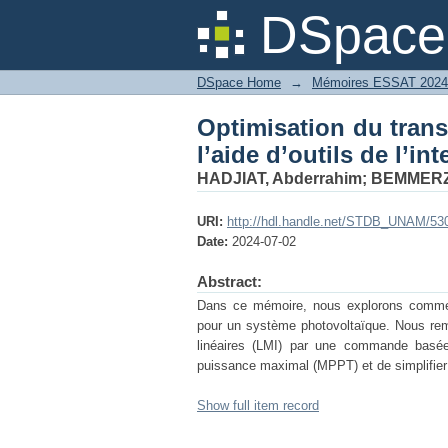
Optimisation du tran
DSpace 
l’intelligence artificiel
DSpace Home
→
Mémoires ESSAT 2024
Optimisation du trans
l’aide d’outils de l’int
HADJIAT, Abderrahim
;
BEMMERZ
URI:
http://hdl.handle.net/STDB_UNAM/53
Date:
2024-07-02
Abstract:
Dans ce mémoire, nous explorons commen
pour un système photovoltaïque. Nous rem
linéaires (LMI) par une commande basée 
puissance maximal (MPPT) et de simplifi
Show full item record