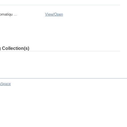
matiqu ...
View/
Open
 Collection(s)
aSpace