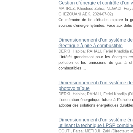
Gestion d’énergie et contrôle d’un 
MAHREZ, Khouloud Zohra
;
NEGADI, Ferya
GHEZOUANI AEK
,
2024-07-02
)
Ce mémoire de fin d'études explore la ges
sources d'énergie hybrides. Face aux défis 
Dimensionnement d’un système de p
électrique à pile à combustible
DERKI, Habiba
;
RAHALI, Feriel Khadidja
(
L'intérêt grandissant pour les énergies 
pollution et les émissions de gaz à e
combustibles ...
Dimensionnement d’un système de ch
photovoltaïque
DERKI, Habiba
;
RAHALI, Feriel Khadija
(
Di
L'orientation énergétique future à l'échel
adopter des solutions énergétiques durable
Dimensionnement d’un système éner
utilisant la technique LPSP combi
GOUTI, Faiza
;
METIDJI, Zaki
(
Directeur: 