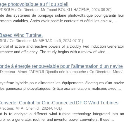
photovoltaïque au fil du soleil
 KERBOUA / Co-Directeur: Mr Fouad BOUKLI HACENE
,
2024-06-30
)
 des systèmes de pompage solaire photovoltaïque pour garantir leur
nements variables. Après avoir posé le contexte et défini les enjeux, ...
-Based Wind Turbine.
IDI / Co-Directeur: Mr MERAD Lotfi
,
2024-07-01
)
control of active and reactive powers of a Doubly Fed Induction Generator
rmance and efficiency. The study begins with a review of wind ...
de à énergie renouvelable pour l’alimentation d’un navire
Directeur: Mme/ FARADJI Djamila née kherbouche / Co-Directeur: Mme/
stème hybride pour alimenter les équipements électriques d'un navire
 des panneaux photovoltaïques. Grâce aux simulations réalisées avec ...
Converter Control for Grid-Connected DFIG Wind Turbines
irecteur: Mr A. Chemidi
,
2024-07-01
)
 is to analyse a different wind turbine technology integrated into an
rbine, a generator, rectifier and inventor power converters, these ...