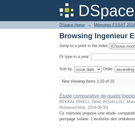
Browsing Ingenieur E
DSpace 
DSpace Home
→
Mémoires ESSAT 2024
Browsing Ingenieur E
Jump to a point in the index:
Or type in a year:
Sort by:
Order:
Now showing items 1-10 of 10
Étude comparative de quatre topolo
BEKKAL BRIKCI, Nihel
;
BOUALLOU, Moh
Mohamed Abdi
,
2024-06-30
)
Ce mémoire propose une étude comparativ
pompage solaire. L’évolution des onduleurs,
...