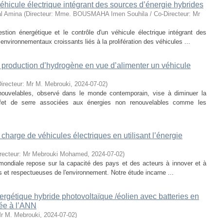
véhicule électrique intégrant des sources d’énergie hybrides
l Amina
(
Directeur: Mme. BOUSMAHA Imen Souhila / Co-Directeur: Mr
tion énergétique et le contrôle d'un véhicule électrique intégrant des
environnementaux croissants liés à la prolifération des véhicules ...
roduction d’hydrogène en vue d’alimenter un véhicule
Directeur: Mr M. Mebrouki
,
2024-07-02
)
renouvelables, observé dans le monde contemporain, vise à diminuer la
ffet de serre associées aux énergies non renouvelables comme les
arge de véhicules électriques en utilisant l’énergie
recteur: Mr Mebrouki Mohamed
,
2024-07-02
)
le mondiale repose sur la capacité des pays et des acteurs à innover et à
s et respectueuses de l'environnement. Notre étude incarne ...
gétique hybride photovoltaïque /éolien avec batteries en
née à l’ANN
Mr M. Mebrouki
,
2024-07-02
)