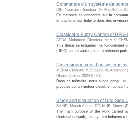
Commande d’un système de pompage 
DIB, Yasmine
(
Directeur: Mr Abdelfettah
Ce mémoire se concentre sur la commande
efficacité et leur fiabilité dans des environ
Classical & Fuzzy Control of DFIG
ADDA, Mohamed
(
Directeur: Mr A.K. CHEM
This thesis investigates the flux-oriented 
(DFIG) based wind turbine to enhance perfo
Dimensionnement d’un système hybri
MERAH, Mouad
;
MESSAOUDI, Abdenour
(
Ghomri Amina
,
2024-07-01
)
Dans ce mémoire, nous avons conçu un sy
propulsé par un moteur diesel, en utilisant
Study and simulation of Grid-Side 
BAKIR, Mounir Amine
;
DOUANE, Marwa
(
D
The main purpose of the work carried out
electrical network, this system behaves a tu