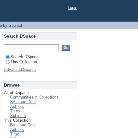
Login
e by Subject
Search DSpace
Search DSpace
This Collection
Advanced Search
Browse
All of DSpace
Communities & Collections
By Issue Date
Authors
Titles
Subjects
This Collection
By Issue Date
Authors
Titles