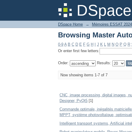
Browsing Master Auto
DSpace 
DSpace Home
→
Mémoires ESSAT 2024
Browsing Master Auto
0-9
A
B
C
D
E
F
G
H
I
J
K
L
M
N
O
P
Q
R
Or enter first few letters:
Order:
Results:
Now showing items 1-7 of 7
CNC, image processing, digital images, nu
Designer, PyQt5
[1]
Commande optimale, inégalités matricielle
MPPT, système photovoltaïque, optimisatio
Intelligent transport systems, Artificial int
Robot manipulateur mobile, Roues Mecanu