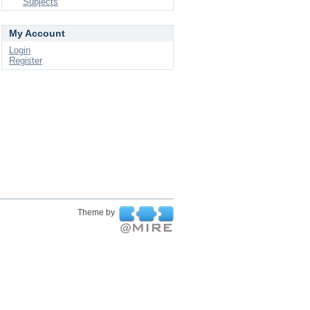
Subjects
My Account
Login
Register
Theme by