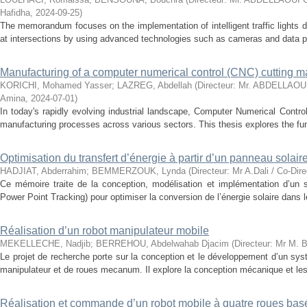
Hafidha
,
2024-09-25
)
The memorandum focuses on the implementation of intelligent traffic lights
at intersections by using advanced technologies such as cameras and data pr
Manufacturing of a computer numerical control (CNC) cutting 
KORICHI, Mohamed Yasser
;
LAZREG, Abdellah
(
Directeur: Mr. ABDELLAOU
Amina
,
2024-07-01
)
In today's rapidly evolving industrial landscape, Computer Numerical Contro
manufacturing processes across various sectors. This thesis explores the f
Optimisation du transfert d’énergie à partir d’un panneau solair
HADJIAT, Abderrahim
;
BEMMERZOUK, Lynda
(
Directeur: Mr A.Dali / Co-Dir
Ce mémoire traite de la conception, modélisation et implémentation d’
Power Point Tracking) pour optimiser la conversion de l’énergie solaire dans 
Réalisation d’un robot manipulateur mobile
MEKELLECHE, Nadjib
;
BERREHOU, Abdelwahab Djacim
(
Directeur: Mr M.
Le projet de recherche porte sur la conception et le développement d’un sy
manipulateur et de roues mecanum. Il explore la conception mécanique et les s
Réalisation et commande d’un robot mobile à quatre roues bas