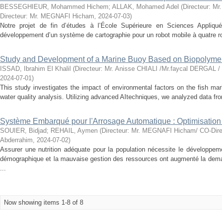
BESSEGHIEUR, Mohammed Hichem
;
ALLAK, Mohamed Adel
(
Directeur: M
Directeur: Mr. MEGNAFI Hicham
,
2024-07-03
)
Notre projet de fin d’études à l’École Supérieure en Sciences Appliq
développement d’un système de cartographie pour un robot mobile à quatre rou
Study and Development of a Marine Buoy Based on Biopolymers
ISSAD, Ibrahim El Khalil
(
Directeur: Mr. Anisse CHIALI /Mr.faycal DERGAL /
2024-07-01
)
This study investigates the impact of environmental factors on the fish mark
water quality analysis. Utilizing advanced AItechniques, we analyzed data from
Système Embarqué pour l'Arrosage Automatique : Optimisation e
SOUIER, Bidjad
;
REHAIL, Aymen
(
Directeur: Mr. MEGNAFI Hicham/ CO-Dire
Abderrahim
,
2024-07-02
)
Assurer une nutrition adéquate pour la population nécessite le développem
démographique et la mauvaise gestion des ressources ont augmenté la dema
...
Now showing items 1-8 of 8