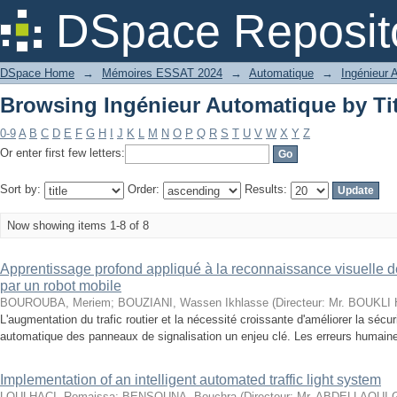
Browsing Ingénieur Automatique by Tit
DSpace Reposit
DSpace Home
→
Mémoires ESSAT 2024
→
Automatique
→
Ingénieur 
Browsing Ingénieur Automatique by Tit
0-9
A
B
C
D
E
F
G
H
I
J
K
L
M
N
O
P
Q
R
S
T
U
V
W
X
Y
Z
Or enter first few letters:
Sort by:
Order:
Results:
Now showing items 1-8 of 8
Apprentissage profond appliqué à la reconnaissance visuelle 
par un robot mobile
BOUROUBA, Meriem
;
BOUZIANI, Wassen Ikhlasse
(
Directeur: Mr. BOUKLI
L'augmentation du trafic routier et la nécessité croissante d'améliorer la sécu
automatique des panneaux de signalisation un enjeu clé. Les erreurs humaines 
Implementation of an intelligent automated traffic light system
LOULHACI, Romaissa
;
BENSOUNA, Bouchra
(
Directeur: Mr. ABDELLAOUI 