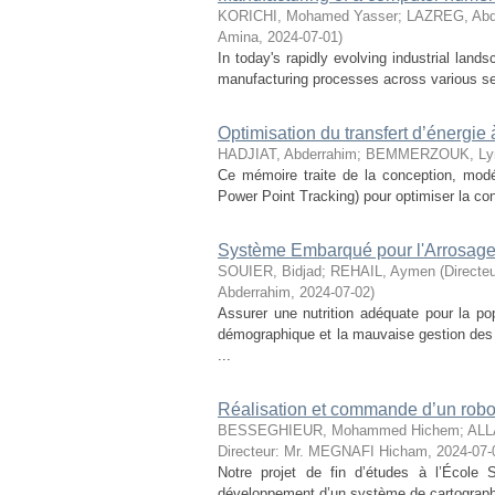
KORICHI, Mohamed Yasser
;
LAZREG, Abd
Amina
,
2024-07-01
)
In today's rapidly evolving industrial lan
manufacturing processes across various se
Optimisation du transfert d’énergie 
HADJIAT, Abderrahim
;
BEMMERZOUK, Ly
Ce mémoire traite de la conception, mod
Power Point Tracking) pour optimiser la con
Système Embarqué pour l'Arrosage A
SOUIER, Bidjad
;
REHAIL, Aymen
(
Directe
Abderrahim
,
2024-07-02
)
Assurer une nutrition adéquate pour la po
démographique et la mauvaise gestion des
...
Réalisation et commande d’un robo
BESSEGHIEUR, Mohammed Hichem
;
ALL
Directeur: Mr. MEGNAFI Hicham
,
2024-07-
Notre projet de fin d’études à l’École
développement d’un système de cartographie