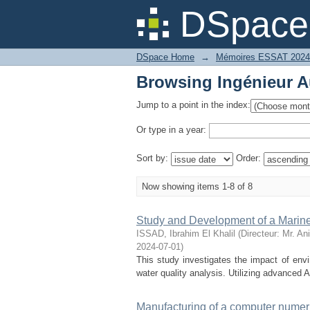
Browsing Ingénieur A
DSpace 
DSpace Home
→
Mémoires ESSAT 2024
Browsing Ingénieur A
Jump to a point in the index:
Or type in a year:
Sort by:
Order:
Now showing items 1-8 of 8
Study and Development of a Marine
ISSAD, Ibrahim El Khalil
(
Directeur: Mr. A
2024-07-01
)
This study investigates the impact of envi
water quality analysis. Utilizing advanced 
Manufacturing of a computer numeri