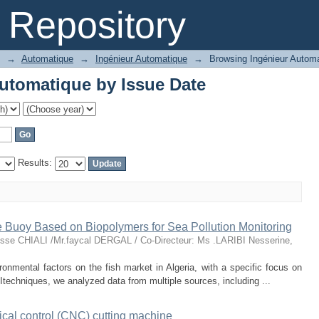
utomatique by Issue Date
Repository
→
Automatique
→
Ingénieur Automatique
→
Browsing Ingénieur Automa
utomatique by Issue Date
Results:
 Buoy Based on Biopolymers for Sea Pollution Monitoring
nisse CHIALI /Mr.faycal DERGAL / Co-Directeur: Ms .LARIBI Nesserine
,
ronmental factors on the fish market in Algeria, with a specific focus on
AItechniques, we analyzed data from multiple sources, including ...
cal control (CNC) cutting machine