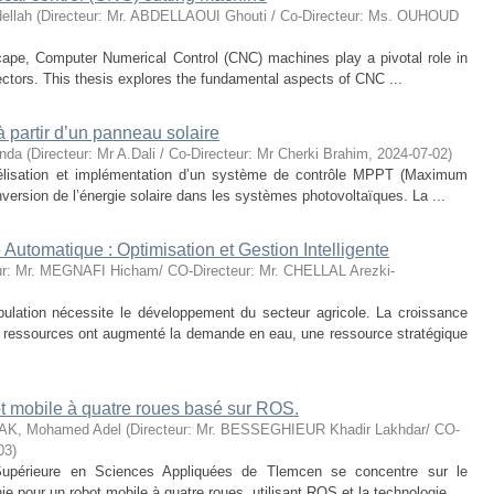
ellah
(
Directeur: Mr. ABDELLAOUI Ghouti / Co-Directeur: Ms. OUHOUD
dscape, Computer Numerical Control (CNC) machines play a pivotal role in
ctors. This thesis explores the fundamental aspects of CNC ...
à partir d’un panneau solaire
nda
(
Directeur: Mr A.Dali / Co-Directeur: Mr Cherki Brahim
,
2024-07-02
)
élisation et implémentation d’un système de contrôle MPPT (Maximum
version de l’énergie solaire dans les systèmes photovoltaïques. La ...
utomatique : Optimisation et Gestion Intelligente
ur: Mr. MEGNAFI Hicham/ CO-Directeur: Mr. CHELLAL Arezki-
pulation nécessite le développement du secteur agricole. La croissance
 ressources ont augmenté la demande en eau, une ressource stratégique
t mobile à quatre roues basé sur ROS.
AK, Mohamed Adel
(
Directeur: Mr. BESSEGHIEUR Khadir Lakhdar/ CO-
03
)
 Supérieure en Sciences Appliquées de Tlemcen se concentre sur le
 pour un robot mobile à quatre roues, utilisant ROS et la technologie ...