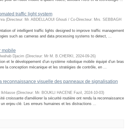
omated traffic light system
hra
(
Directeur: Mr. ABDELLAOUI Ghouti / Co-Directeur: Mrs. SEBBAGH
on of intelligent traffic lights designed to improve traffic management
ogies such as cameras and data processing systems to detect, ...
r mobile
wahab Djacim
(
Directeur: Mr M. B.CHERKI
,
2024-09-26
)
tion et le développement d’un système robotique mobile équipé d’un bras
e la conception mécanique et les stratégies de contrôle, en ...
a reconnaissance visuelle des panneaux de signalisation
Ikhlasse
(
Directeur: Mr. BOUKLI HACENE Fazil
,
2024-10-03
)
sité croissante d'améliorer la sécurité routière ont rendu la reconnaissance
n enjeu clé. Les erreurs humaines et les distractions ...