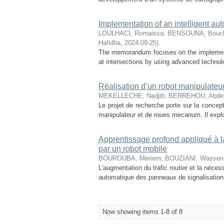
Implementation of an intelligent aut
LOULHACI, Romaissa
;
BENSOUNA, Bouc
Hafidha
,
2024-09-25
)
The memorandum focuses on the implementati
at intersections by using advanced technol
Réalisation d’un robot manipulateu
MEKELLECHE, Nadjib
;
BERREHOU, Abdel
Le projet de recherche porte sur la concep
manipulateur et de roues mecanum. Il explor
Apprentissage profond appliqué à l
par un robot mobile
BOUROUBA, Meriem
;
BOUZIANI, Wassen 
L'augmentation du trafic routier et la néces
automatique des panneaux de signalisation u
Now showing items 1-8 of 8