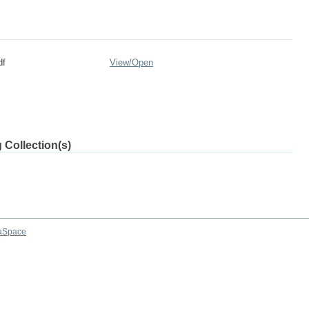
df
View/
Open
 Collection(s)
aSpace