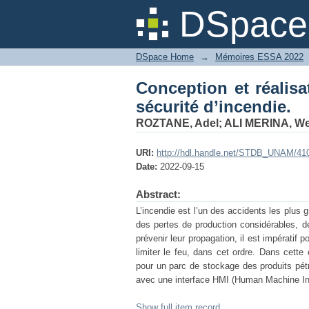
Conception et réalisa
DSpace 
DSpace Home
→
Mémoires ESSA 2022
Conception et réalis
sécurité d’incendie.
ROZTANE, Adel
;
ALI MERINA, W
URI:
http://hdl.handle.net/STDB_UNAM/41
Date:
2022-09-15
Abstract:
L’incendie est l’un des accidents les plus 
des pertes de production considérables, d
prévenir leur propagation, il est impératif 
limiter le feu, dans cet ordre. Dans cett
pour un parc de stockage des produits pét
avec une interface HMI (Human Machine Int
Show full item record