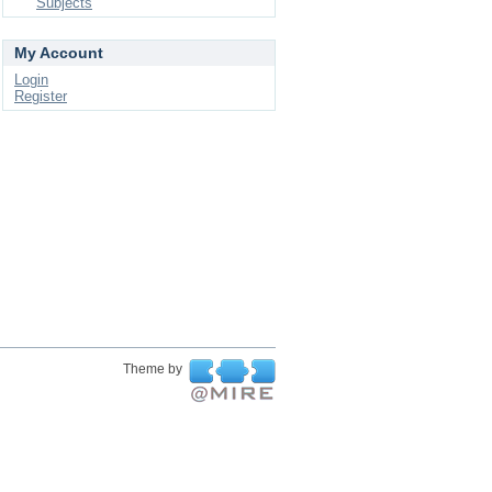
Subjects
My Account
Login
Register
Theme by