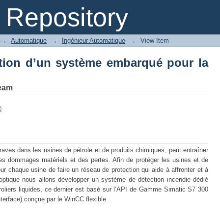
tion d’un système embarqué pour la séc
Repository
→
Automatique
→
Ingénieur Automatique
→
View Item
ation d’un système embarqué pour la
eam
0
graves dans les usines de pétrole et de produits chimiques, peut entraîner
es dommages matériels et des pertes. Afin de protéger les usines et de
pour chaque usine de faire un réseau de protection qui aide à affronter et à
e optique nous allons développer un système de détection incendie dédié
roliers liquides, ce dernier est basé sur l’API de Gamme Simatic S7 300
erface) conçue par le WinCC flexible.