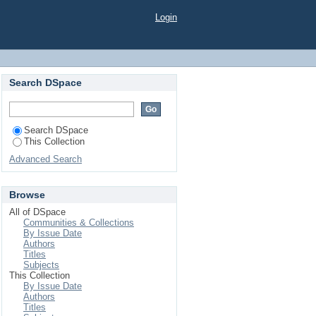
urité d’incendie.
Login
Search DSpace
Search DSpace
This Collection
Advanced Search
Browse
All of DSpace
Communities & Collections
By Issue Date
Authors
Titles
Subjects
This Collection
By Issue Date
Authors
Titles