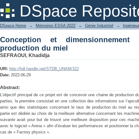
Conception et dimensionnement d’une 
DSpace Reposit
DSpace Home
→
Mémoires ESSA 2022
→
Génie Industriel
→
Ingénieur
Conception et dimensionnement
production du miel
SEFRAOUI, Khadidja
URI:
http://hdl.handle.net/STDB_UNAM/322
Date:
2022-06-29
Abstract:
L’objectif principal de ce projet est de concevoir une chaine de production du
parties, la première consistait en une collection des informations sur l’apicul
ainsi que des statistiques concernant le taux de production du miel au ni
partie est dédiée au choix de la meilleure alternative concernant les machines
suivante avait pour but de trouvé une meilleure disposition pour ces machi
avec le logiciel « Arena » afin d’évaluer les performances et positionner la c
cas de « Factory physics ».