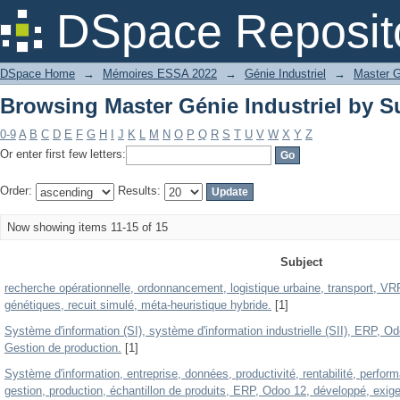
Browsing Master Génie Industriel by S
DSpace Reposit
DSpace Home
→
Mémoires ESSA 2022
→
Génie Industriel
→
Master G
Browsing Master Génie Industriel by S
0-9
A
B
C
D
E
F
G
H
I
J
K
L
M
N
O
P
Q
R
S
T
U
V
W
X
Y
Z
Or enter first few letters:
Order:
Results:
Now showing items 11-15 of 15
Subject
recherche opérationnelle, ordonnancement, logistique urbaine, transport, VR
génétiques, recuit simulé, méta-heuristique hybride.
[1]
Système d'information (SI), système d'information industrielle (SII), ERP, Od
Gestion de production.
[1]
Système d'information, entreprise, données, productivité, rentabilité, perform
gestion, production, échantillon de produits, ERP, Odoo 12, développé, exige