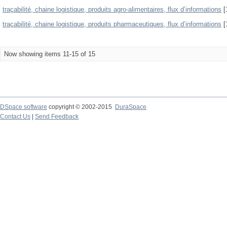
traçabilité, chaine logistique, produits agro-alimentaires, flux d’informations
[
traçabilité, chaine logistique, produits pharmaceutiques, flux d’informations
[
Now showing items 11-15 of 15
DSpace software
copyright © 2002-2015
DuraSpace
Contact Us
|
Send Feedback