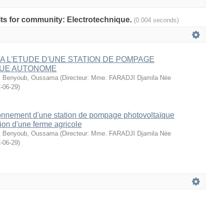
ults for community: Electrotechnique.
(0.004 seconds)
A L'ETUDE D'UNE STATION DE POMPAGE
QUE AUTONOME
;
Benyoub, Oussama
(
Directeur: Mme. FARADJI Djamila Née
-06-29
)
onnement d'une station de pompage photovoltaïque
ation d'une ferme agricole
;
Benyoub, Oussama
(
Directeur: Mme. FARADJI Djamila Née
-06-29
)