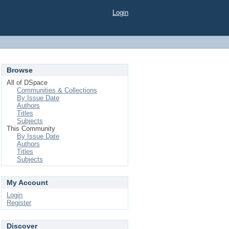
Login
Browse
All of DSpace
Communities & Collections
By Issue Date
Authors
Titles
Subjects
This Community
By Issue Date
Authors
Titles
Subjects
My Account
Login
Register
Discover