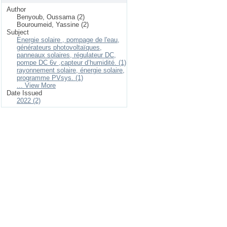
Author
Benyoub, Oussama (2)
Bouroumeid, Yassine (2)
Subject
Energie solaire , pompage de l'eau,
générateurs photovoltaïques,
panneaux solaires, régulateur DC,
pompe DC 6v ,capteur d’humidité. (1)
rayonnement solaire, énergie solaire,
programme PVsys. (1)
... View More
Date Issued
2022 (2)