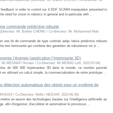
d feedback in order to control our 4 DOF SCARA manipulator presented in
he need for vision in robotics in general and in particular with ...
d’une commande prédictive robuste
(
Directeur: Mr. Brahim CHERKI / Co-directeur: Mr. Mohammed Rida
er une loi de commande de type controle adap- tative predictive robuste
e tres iterissante qui combine des garanties de robustesse vis à ...
omie l’énergie (application l’imprimante 3D)
r: Mr MEGNAFI Hicham / Co-Directeur: Mr MERAD Lotfi
,
2022-07-04
)
t plus de 500 000 imprimantes 3D dans le monde, ce nombre pourrait
t en utilisant un calcul simple, la commercialisation de notre prototype ...
e détection automatique des objets pour un système de
KKAOUI / Co-Directeur: Melle I.NEDJAR
,
2022-06-30
)
ttre en œuvre des technologies basées sur l'intelligence artificielle au
ge, afin d'organiser, d'accélérer et automatiser le processus ...