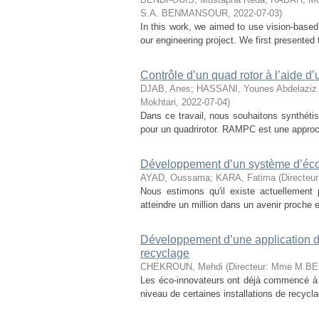
S.A. BENMANSOUR
,
2022-07-03
)
In this work, we aimed to use vision-base
our engineering project. We first presented t
Contrôle d’un quad rotor à l’aide 
DJAB, Anes
;
HASSANI, Younes Abdelaziz
Mokhtari
,
2022-07-04
)
Dans ce travail, nous souhaitons synthétis
pour un quadrirotor. RAMPC est une approch
Développement d’un système d’écon
AYAD, Oussama
;
KARA, Fatima
(
Directeu
Nous estimons qu'il existe actuellemen
atteindre un million dans un avenir proche e
Développement d’une application d
recyclage
CHEKROUN, Mehdi
(
Directeur: Mme M.BE
Les éco-innovateurs ont déjà commencé à me
niveau de certaines installations de recycla