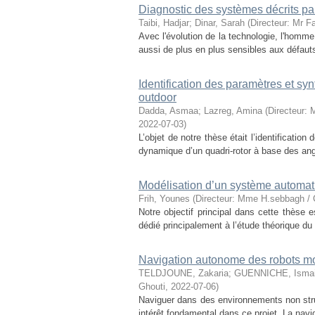
Diagnostic des systèmes décrits par
Taibi, Hadjar
;
Dinar, Sarah
(
Directeur: Mr F
Avec l'évolution de la technologie, l'hom
aussi de plus en plus sensibles aux défauts
Identification des paramètres et s
outdoor
Dadda, Asmaa
;
Lazreg, Amina
(
Directeur
2022-07-03
)
L’objet de notre thèse était l’identificati
dynamique d’un quadri-rotor à base des an
Modélisation d’un système automat
Frih, Younes
(
Directeur: Mme H.sebbagh / C
Notre objectif principal dans cette thèse 
dédié principalement à l’étude théorique du
Navigation autonome des robots m
TELDJOUNE, Zakaria
;
GUENNICHE, Ismai
Ghouti
,
2022-07-06
)
Naviguer dans des environnements non struc
intérêt fondamental dans ce projet. La nav