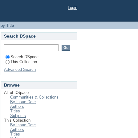
Login
by Title
Search DSpace
Search DSpace
This Collection
Advanced Search
Browse
All of DSpace
Communities & Collections
By Issue Date
Authors
Titles
Subjects
This Collection
By Issue Date
Authors
Titles