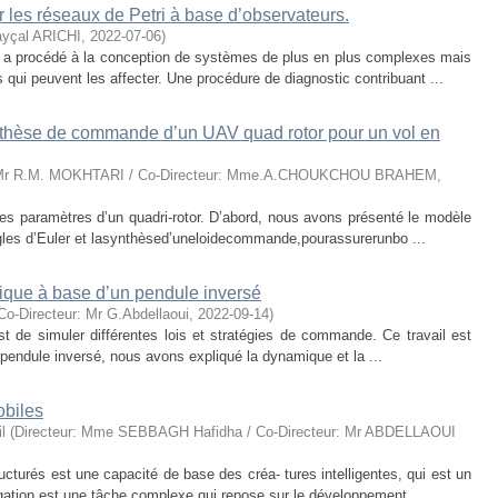
 les réseaux de Petri à base d’observateurs.
ayçal ARICHI
,
2022-07-06
)
me a procédé à la conception de systèmes de plus en plus complexes mais
 qui peuvent les affecter. Une procédure de diagnostic contribuant ...
ynthèse de commande d’un UAV quad rotor pour un vol en
: Mr R.M. MOKHTARI / Co-Directeur: Mme.A.CHOUKCHOU BRAHEM
,
on des paramètres d’un quadri-rotor. D’abord, nous avons présenté le modèle
gles d’Euler et lasynthèsed’uneloidecommande,pourassurerunbo ...
ique à base d’un pendule inversé
o-Directeur: Mr G.Abdellaoui
,
2022-09-14
)
est de simuler différentes lois et stratégies de commande. Ce travail est
 pendule inversé, nous avons expliqué la dynamique et la ...
obiles
l
(
Directeur: Mme SEBBAGH Hafidha / Co-Directeur: Mr ABDELLAOUI
turés est une capacité de base des créa- tures intelligentes, qui est un
igation est une tâche complexe qui repose sur le développement ...