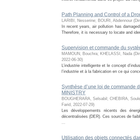
Path Planning and Control of a Dro
LARIBI, Nesserine
;
BOURI, Abdennour
(
Di
In recent years, air pollution has damage
Therefore, it is necessary to locate and iden
Supervision et commande du systè
MAMOUN, Bouchra
;
KHELASSI, Nada
(
Di
2022-06-30
)
L’industrie intelligente et le concept d’ind
l’industrie et à la fabrication en ce qui co
Synthèse d’une loi de commande d
MINISTRY
BOUGHERARA, Selsabil
;
CHEBIRA, Soule
Farid
,
2022-07-29
)
Les développements récents des énergi
décentralisées (DER). Ces sources de faibl
...
Utilisation des objets connectés da