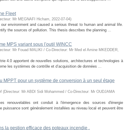
ne Fleet
recteur: Mr MEGNAFI Hicham
,
2022-07-04
)
d our environment and caused a serious threat to human and animal life.
tify the sources of pollution. This thesis describes the planning ...
me MPS variant sous l'outil WINCC
recteur: Mr Fouad MALIKI / Co-Directeur: Mr Med el Amine MKEDDER
,
ustrie 4.0 apportent de nouvelles solutions, architectures et technologies à
ncerne les systèmes de contrôle et d’acquisition de données ...
u MPPT pour un système de conversion à un seul étage
f
(
Directeur: Mr ABDI Sidi Mohammed / Co-Directeur: Mr OUDJAMA
es renouvelables ont conduit à l'émergence des sources d'énergie
e puissance sont généralement installées au niveau local et peuvent être
ns la gestion efficace des poteaux incendie .