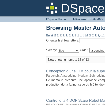
Browsing Master Auto
DSpace 
DSpace Home
→
Mémoires ESSA 2022
Browsing Master Auto
0-9
A
B
C
D
E
F
G
H
I
J
K
L
M
N
O
P
Q
R
Or enter first few letters:
Sort by:
Order:
Now showing items 1-13 of 13
Conception d’une IHM pour la super
Fardeheb, Alaa-eddine
;
Heddar, Zehr-eddin
Ce mémoire présente une approche compl
production de la farine issue du blé tendr
...
Control of a 4 DOF Scara Robot Ma
BENDI-OUIS, Mustapha Réda
;
RABAH, Mo