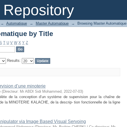
matique by Title
Repository
→
Automatique
→
Master Automatique
→
Browsing Master Automatique 
matique by Title
S
T
U
V
W
X
Y
Z
Results:
vision d’une minoterie
e
(
Directeur: Mr ABDI Sidi Mohammed
,
2022-07-03
)
ète de la conception d’un système de supervision pour la chaîne de
e de la MINOTERIE KALACHE, de la descrip- tion fonctionnelle de la ligne
nipulator via Image Based Visual Servoing
hammed Abdennour
(
Directeur: Mr. Brahim CHERKI / Co-directeur: Mr.