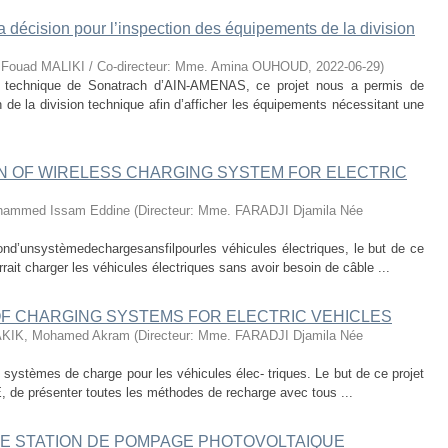
a décision pour l’inspection des équipements de la division
r. Fouad MALIKI / Co-directeur: Mme. Amina OUHOUD
,
2022-06-29
)
on technique de Sonatrach d’AIN-AMENAS, ce projet nous a permis de
 de la division technique afin d’afficher les équipements nécessitant une
ON OF WIRELESS CHARGING SYSTEM FOR ELECTRIC
ammed Issam Eddine
(
Directeur: Mme. FARADJI Djamila Née
ond’unsystèmedechargesansfilpourles véhicules électriques, le but de ce
rait charger les véhicules électriques sans avoir besoin de câble ...
OF CHARGING SYSTEMS FOR ELECTRIC VEHICLES
KIK, Mohamed Akram
(
Directeur: Mme. FARADJI Djamila Née
 systèmes de charge pour les véhicules élec- triques. Le but de ce projet
VE, de présenter toutes les méthodes de recharge avec tous ...
NE STATION DE POMPAGE PHOTOVOLTAIQUE