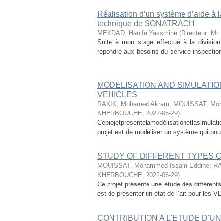
Réalisation d’un système d’aide à l
technique de SONATRACH
MEKDAD, Hanifa Yassmine
(
Directeur: M
Suite à mon stage effectué à la divisi
répondre aux besoins du service inspection
...
MODELISATION AND SIMULATI
VEHICLES
RAKIK, Mohamed Akram
;
MOUISSAT, Moh
KHERBOUCHE
,
2022-06-29
)
Ceprojetprésentelamodélisationetlasimulati
projet est de modéliser un système qui pour
STUDY OF DIFFERENT TYPES 
MOUISSAT, Mohammed Issam Eddine
;
RA
KHERBOUCHE
,
2022-06-29
)
Ce projet présente une étude des différents
est de présenter un état de l’art pour les 
CONTRIBUTION A L'ETUDE D'U