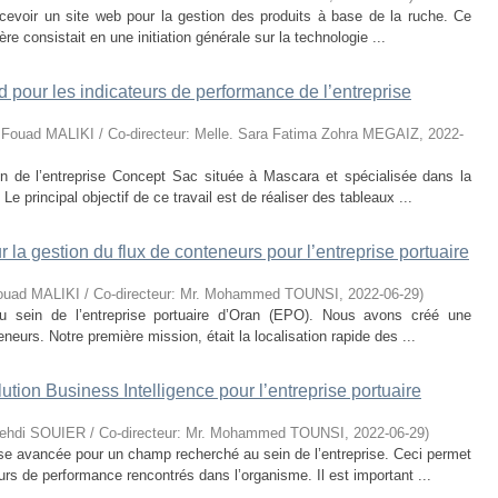
oncevoir un site web pour la gestion des produits à base de la ruche. Ce
ière consistait en une initiation générale sur la technologie ...
pour les indicateurs de performance de l’entreprise
. Fouad MALIKI / Co-directeur: Melle. Sara Fatima Zohra MEGAIZ
,
2022-
ein de l’entreprise Concept Sac située à Mascara et spécialisée dans la
Le principal objectif de ce travail est de réaliser des tableaux ...
la gestion du flux de conteneurs pour l’entreprise portuaire
 Fouad MALIKI / Co-directeur: Mr. Mohammed TOUNSI
,
2022-06-29
)
 au sein de l’entreprise portuaire d’Oran (EPO). Nous avons créé une
eneurs. Notre première mission, était la localisation rapide des ...
ution Business Intelligence pour l’entreprise portuaire
 Mehdi SOUIER / Co-directeur: Mr. Mohammed TOUNSI
,
2022-06-29
)
yse avancée pour un champ recherché au sein de l’entreprise. Ceci permet
urs de performance rencontrés dans l’organisme. Il est important ...