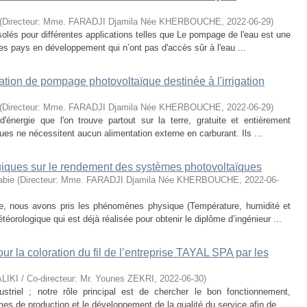
(
Directeur: Mme. FARADJI Djamila Née KHERBOUCHE
,
2022-06-29
)
 isolés pour différentes applications telles que Le pompage de l'eau est une
es pays en développement qui n’ont pas d'accès sûr à l'eau ...
tion de pompage photovoltaïque destinée à l'irrigation
(
Directeur: Mme. FARADJI Djamila Née KHERBOUCHE
,
2022-06-29
)
énergie que l'on trouve partout sur la terre, gratuite et entièrement
ques ne nécessitent aucun alimentation externe en carburant. Ils ...
giques sur le rendement des systèmes photovoltaïques
bie
(
Directeur: Mme. FARADJI Djamila Née KHERBOUCHE
,
2022-06-
ue, nous avons pris les phénomènes physique (Température, humidité et
téorologique qui est déjà réalisée pour obtenir le diplôme d’ingénieur ...
our la coloration du fil de l’entreprise TAYAL SPA par les
ALIKI / Co-directeur: Mr. Younes ZEKRI
,
2022-06-30
)
striel ; notre rôle principal est de chercher le bon fonctionnement,
es de production et le développement de la qualité du service afin de ...