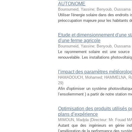
AUTONOME
Bouroumeid, Yassine
;
Benyoub, Oussama
Utiliser l'énergie solaire dans des endroits
préoccupation majeure pour les habitants d
Etude et dimensionnement d'une sta
d'une ferme agricole
Bouroumeid, Yassine
;
Benyoub, Oussama
Le rayonnement solaire est une source d'
renouvelable. Les installations photovoltaï
l’impact des paramètres météorolo
HAMADOUCH, Mohamed
;
HAMMELNA, Ra
29
)
Afin d'optimiser un système photovoltaïq
l’ensoliemment ) a partir de notre station mé
Optimisation des produits utilisés p
plans d’expérience
MIMOUN, Madjda
(
Directeur: Mr. Fouad M
Autant que des ingénieurs en génie indu
l’amélioration de la performance des systèm