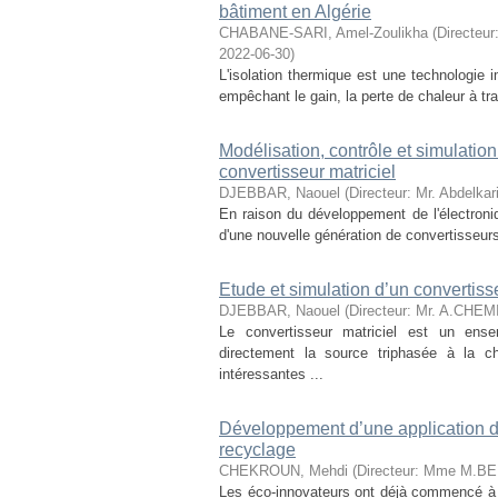
bâtiment en Algérie
CHABANE-SARI, Amel-Zoulikha
(
Directeu
2022-06-30
)
L'isolation thermique est une technologie 
empêchant le gain, la perte de chaleur à tra
Modélisation, contrôle et simulati
convertisseur matriciel
DJEBBAR, Naouel
(
Directeur: Mr. Abdelk
En raison du développement de l'électroniqu
d'une nouvelle génération de convertisseur
Etude et simulation d’un convertisse
DJEBBAR, Naouel
(
Directeur: Mr. A.CHEM
Le convertisseur matriciel est un ens
directement la source triphasée à la ch
intéressantes ...
Développement d’une application d
recyclage
CHEKROUN, Mehdi
(
Directeur: Mme M.BE
Les éco-innovateurs ont déjà commencé à me