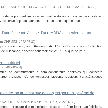
r: Mr. BENNEKROUF Mohammed / Co-directeur: Mr. AMARA Sofiane
,
importante pour réduire la consommation d'énergie dans les bâtiments en
vers l'enveloppe du bâtiment. L'isolation thermique est un ...
on d’une éolienne à base d’une MADA alimentée par un
arim CHEMIDI
,
2022-06-30
)
e de puissance, une attention particulière a été accordée à l'utilisation
s de puissance, convertisseur matriciel AC/AC auquel on peut ...
ur matriciel
IDI
,
2022-06-30
)
emble de commutateurs à semi-conducteurs contrôlés qui connecte
arge triphasée. Ce convertisseur présente plusieurs caractéristiques
e détection automatique des objets pour un système de
KKAOUI / Co-Directeur: Melle I.NEDJAR
,
2022-06-30
)
ttre en œuvre des technologies basées sur l'intelligence artificielle au