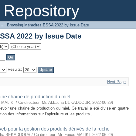
SSA 2022 by Issue Date
Repository
→
Browsing Mémoires ESSA 2022 by Issue Date
SSA 2022 by Issue Date
Results:
Next Page
ne chaine de production du miel
ad MALIKI / Co-directeur: Mr. Akkacha BEKADDOUR
,
2022-06-29
)
ncevoir une chaine de production du miel. Ce travail a été divisé en quatre
tion des informations sur l’apiculture et les produits ...
b pour la gestion des produits dérivés de la ruche
acha BEKADDOUR / Co-directeur: Mr. Fouad MALIKI
,
2022-06-29
)