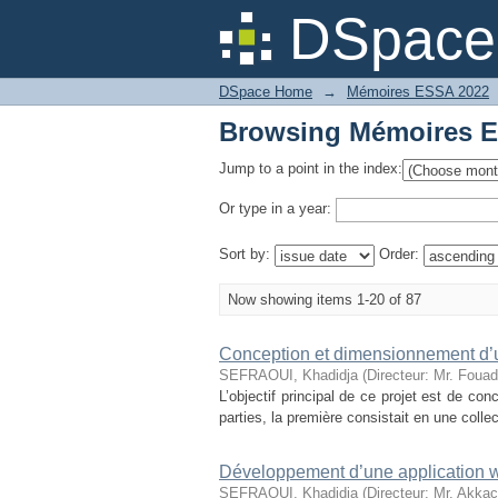
Browsing Mémoires E
DSpace 
DSpace Home
→
Mémoires ESSA 2022
Browsing Mémoires E
Jump to a point in the index:
Or type in a year:
Sort by:
Order:
Now showing items 1-20 of 87
Conception et dimensionnement d’u
SEFRAOUI, Khadidja
(
Directeur: Mr. Fou
L’objectif principal de ce projet est de co
parties, la première consistait en une collec
Développement d’une application we
SEFRAOUI, Khadidja
(
Directeur: Mr. Akk