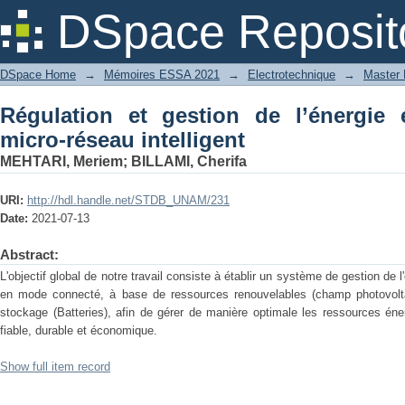
Régulation et gestion de l’énergie élec
DSpace Reposit
DSpace Home
→
Mémoires ESSA 2021
→
Electrotechnique
→
Master 
Régulation et gestion de l’énergie 
micro-réseau intelligent
MEHTARI, Meriem
;
BILLAMI, Cherifa
URI:
http://hdl.handle.net/STDB_UNAM/231
Date:
2021-07-13
Abstract:
L'objectif global de notre travail consiste à établir un système de gestion de l
en mode connecté, à base de ressources renouvelables (champ photovolt
stockage (Batteries), afin de gérer de manière optimale les ressources éne
fiable, durable et économique.
Show full item record