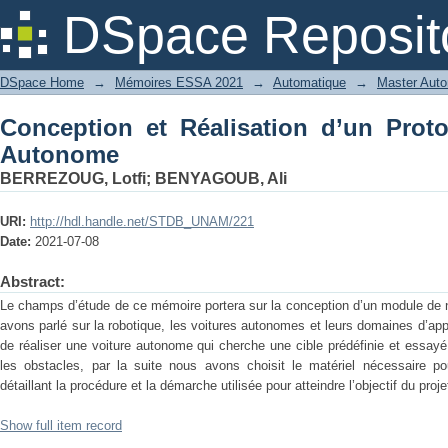
Conception et Réalisation d’un Proto
DSpace Reposit
DSpace Home
→
Mémoires ESSA 2021
→
Automatique
→
Master Auto
Conception et Réalisation d’un Prot
Autonome
BERREZOUG, Lotfi
;
BENYAGOUB, Ali
URI:
http://hdl.handle.net/STDB_UNAM/221
Date:
2021-07-08
Abstract:
Le champs d’étude de ce mémoire portera sur la conception d’un module de na
avons parlé sur la robotique, les voitures autonomes et leurs domaines d’ap
de réaliser une voiture autonome qui cherche une cible prédéfinie et essayé
les obstacles, par la suite nous avons choisit le matériel nécessaire p
détaillant la procédure et la démarche utilisée pour atteindre l’objectif du proje
Show full item record