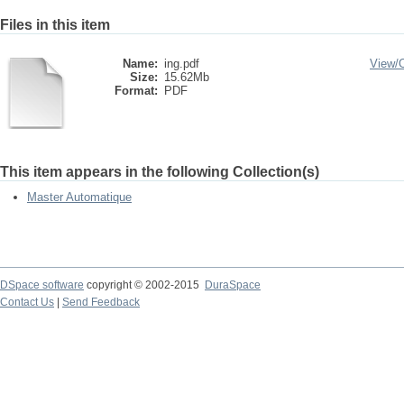
Files in this item
Name:
ing.pdf
View/
Size:
15.62Mb
Format:
PDF
This item appears in the following Collection(s)
Master Automatique
DSpace software
copyright © 2002-2015
DuraSpace
Contact Us
|
Send Feedback