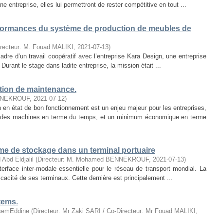
e entreprise, elles lui permettront de rester compétitive en tout ...
rformances du système de production de meubles de
irecteur: M. Fouad MALIKI
,
2021-07-13
)
cadre d’un travail coopératif avec l’entreprise Kara Design, une entreprise
Durant le stage dans ladite entreprise, la mission était ...
tion de maintenance.
BENEKROUF
,
2021-07-12
)
en état de bon fonctionnement est un enjeu majeur pour les entreprises,
té des machines en terme du temps, et un minimum économique en terme
me de stockage dans un terminal portuaire
bd Eldjalil
(
Directeur: M. Mohamed BENNEKROUF
,
2021-07-13
)
erface inter-modale essentielle pour le réseau de transport mondial. La
ficacité de ses terminaux. Cette dernière est principalement ...
tems.
semEddine
(
Directeur: Mr Zaki SARI / Co-Directeur: Mr Fouad MALIKI
,