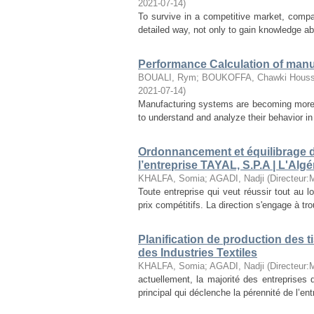
2021-07-14
)
To survive in a competitive market, compa
detailed way, not only to gain knowledge ab
Performance Calculation of man
BOUALI, Rym
;
BOUKOFFA, Chawki Hous
2021-07-14
)
Manufacturing systems are becoming more 
to understand and analyze their behavior in 
Ordonnancement et équilibrage de
l’entreprise TAYAL, S.P.A | L'Algé
KHALFA, Somia
;
AGADI, Nadji
(
Directeur
Toute entreprise qui veut réussir tout au lo
prix compétitifs. La direction s'engage à tr
Planification de production des t
des Industries Textiles
KHALFA, Somia
;
AGADI, Nadji
(
Directeur
actuellement, la majorité des entreprises 
principal qui déclenche la pérennité de l’en