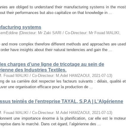
nies are obliged to understand their manufacturing systems in the most
out their performances but also capitalize on that knowledge in ...
ufacturing systems
semEddine
(
Directeur: Mr Zaki SARI / Co-Directeur: Mr Fouad MALIKI
,
and more complex therefore different methods and approaches are used
order have insights about their natural tendencies and gain the ...
s charges d’une ligne de tricotage au sein de
rienne des Industries Textiles.
:M. Fouad MALIKI / Co-Directeur: M.Adel HAMZAOUI
,
2021-07-13
)
ng de sa carrière doit respecter les facteurs suivants : délais, qualité et
ouver une organisation efficace pour la production de ...
issus teintés de l’entreprise TAYAL, S.P.A | L'Algérienne
:M. Fouad MALIKI / Co-Directeur: M.Adel HAMZAOUI
,
2021-07-13
)
donnent une importance énorme à la planification, car elle est le moteur
treprise dans le marché. Dans cet égard, l’algérienne des ...