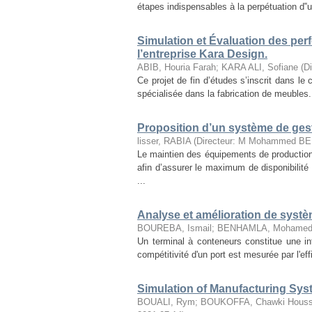
étapes indispensables à la perpétuation d‟un
Simulation et Évaluation des pe
l’entreprise Kara Design.
ABIB, Houria Farah
;
KARA ALI, Sofiane
(
D
Ce projet de fin d’études s’inscrit dans le 
spécialisée dans la fabrication de meubles. 
Proposition d’un système de ges
lisser, RABIA
(
Directeur: M Mohammed 
Le maintien des équipements de production 
afin d’assurer le maximum de disponibili
...
Analyse et amélioration de systè
BOUREBA, Ismail
;
BENHAMLA, Mohamed A
Un terminal à conteneurs constitue une int
compétitivité d'un port est mesurée par l'ef
Simulation of Manufacturing Sys
BOUALI, Rym
;
BOUKOFFA, Chawki Hous