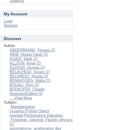
Subjects
My Account
Login
Register
Discover
Author
ABDERRAHIM, Younes (2)
ABIB, Houria Farah (2)
AGADI, Nadji (2)
ALLOUN, Amar (2)
AZZOUG, Asmaa (2)
BELACHOUI, Issam (2)
BELAREDJ, Houda (2)
BENHASSEN, Wafia (2)
BOUALI, Rym (2)
BOUKOFFA, Chawki
HoussemEddine (2)
... View More
Subject
,Manufacturing
systems,Python,Object
oriented,Performance indicators
,Flowshop ,Jobshop ,Factory physics
(1)
automatisme, amélioration des