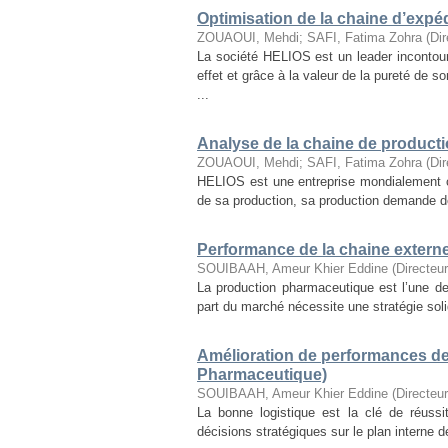
Optimisation de la chaine d’expé
ZOUAOUI, Mehdi
;
SAFI, Fatima Zohra
(
Di
La société HELIOS est un leader incontour
effet et grâce à la valeur de la pureté de
...
Analyse de la chaine de producti
ZOUAOUI, Mehdi
;
SAFI, Fatima Zohra
(
Di
HELIOS est une entreprise mondialement co
de sa production, sa production demande de l
Performance de la chaine extern
SOUIBAAH, Ameur Khier Eddine
(
Directe
La production pharmaceutique est l’une des
part du marché nécessite une stratégie solid
Amélioration de performances de
Pharmaceutique)
SOUIBAAH, Ameur Khier Eddine
(
Directe
La bonne logistique est la clé de réussi
décisions stratégiques sur le plan interne de 