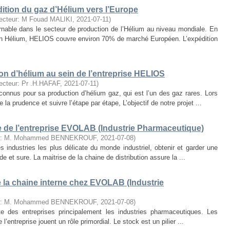
dition du gaz d’Hélium vers l’Europe
recteur: M Fouad MALIKI
,
2021-07-11
)
nable dans le secteur de production de l’Hélium au niveau mondiale. En
 son Hélium, HELIOS couvre environ 70% de marché Européen. L’expédition
on d’hélium au sein de l’entreprise HELIOS
recteur: Pr .H.HAFAF
,
2021-07-11
)
nnus pour sa production d’hélium gaz, qui est l’un des gaz rares. Lors
a prudence et suivre l’étape par étape, L’objectif de notre projet ...
e de l’entreprise EVOLAB (Industrie Pharmaceutique)
ur: M. Mohammed BENNEKROUF
,
2021-07-08
)
 industries les plus délicate du monde industriel, obtenir et garder une
e et sure. La maitrise de la chaine de distribution assure la ...
 la chaine interne chez EVOLAB (Industrie
ur: M. Mohammed BENNEKROUF
,
2021-07-08
)
te des entreprises principalement les industries pharmaceutiques. Les
l’entreprise jouent un rôle primordial. Le stock est un pilier ...