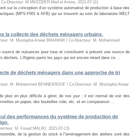
 / Co-Directeur: M.MKEDDER Med el Amine
,
2021-07-11
)
ent sur la conception d’un système automatisé de production à base des
actiques (MPS-FMS & AFB) qui se trouvent au sein du laboratoire MELT
ans la collecte des déchets ménagers urbains.
cteur: M. Mustapha Anwar BRAHAMI / Co-Directeur: M. Mohammed
e source de nuisances pour tous et constituent à présent une source de
rs déchets, L'Algérie parmi les pays qui est encore retard dans ce ...
lecte de déchets ménagers dans une approche de tri
cteur: M. Mohammed BENNEKROUF / Co-Directeur: M. Mustapha Anwar
 plus en plus difficile à gérer, de nos jour ; il est normal de voir des
rviettes en papier, des bouteilles vide, etc. et en comparaison ...
lcul des performances du système de production de
ign.
irecteur: M. Fouad MALIKI
,
2021-07-13
)
 ensemble, de la gestion du stock à l‟aménagement des ateliers sont des