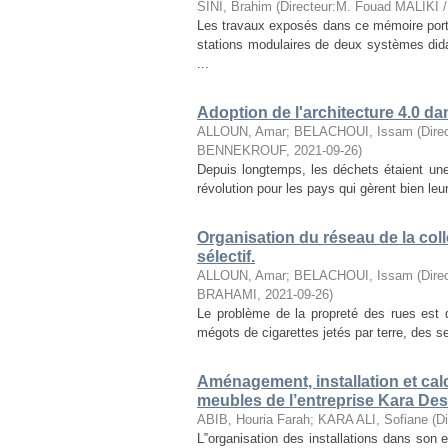
SINI, Brahim
(
Directeur:M. Fouad MALIKI
Les travaux exposés dans ce mémoire port
stations modulaires de deux systèmes did
...
Adoption de l'architecture 4.0 d
ALLOUN, Amar
;
BELACHOUI, Issam
(
Dire
BENNEKROUF
,
2021-09-26
)
Depuis longtemps, les déchets étaient un
révolution pour les pays qui gèrent bien leu
Organisation du réseau de la col
sélectif.
ALLOUN, Amar
;
BELACHOUI, Issam
(
Dire
BRAHAMI
,
2021-09-26
)
Le problème de la propreté des rues est de
mégots de cigarettes jetés par terre, des se
Aménagement, installation et ca
meubles de l’entreprise Kara Des
ABIB, Houria Farah
;
KARA ALI, Sofiane
(
D
L‟organisation des installations dans son