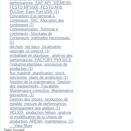
performances, SAP, API, SIEMENS,
FESTO MPS500, FESTO AFB,
PLCSim, Easy Port USB. (1)
Conception d’un terminal à
conteneurs, TAC, Allocation des
conteneurs (1)
Conteneurisation, Terminal à
conteneurs, Stockage de
Conteneurs, méthodes heuristiques.
(1)
déchets, les bacs, localisation
optimale, tri sélectif. (1)
emballage en plastique , analyse des
performances, FACTORY PHYSICS,
l’industrie plastique, processus de
production (1)
flux matériel, planification, stock,
prévisions, plans de production (1)
Gestion de la maintenance, Gestion
des équipements, Traçabilité,
Maintenance corrective, Maintenance
préventive. (1)
Gestion des stocks, production de
meuble, mesure de performances,
aménagement des ateliers (1)
HELIOS, production hélium, analyse
et modélisation de la chaine de
production, ARENA, maintenance. (1)
... View More
Date Issued