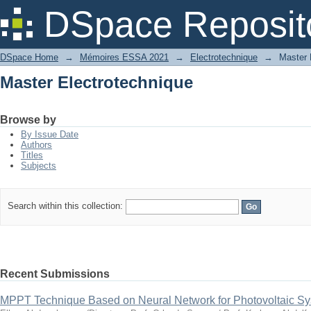
Master Electrotechnique
DSpace Reposit
DSpace Home
→
Mémoires ESSA 2021
→
Electrotechnique
→
Master 
Master Electrotechnique
Browse by
By Issue Date
Authors
Titles
Subjects
Search within this collection:
Recent Submissions
MPPT Technique Based on Neural Network for Photovoltaic S