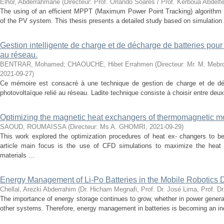
Elhor, Abderrahmane
(
Directeur: Prof. Orlando Soares / Prof. Kerboua Abdelfe
The using of an efficient MPPT (Maximum Power Point Tracking) algorithm in
of the PV system. This thesis presents a detailed study based on simulation 
Gestion intelligente de charge et de décharge de batteries pour
au réseau.
BENTRAR, Mohamed
;
CHAOUCHE, Hibet Errahmen
(
Directeur: Mr. M. Mebro
2021-09-27
)
Ce mémoire est consacré à une technique de gestion de charge et de dé
photovoltaïque relié au réseau. Ladite technique consiste à choisir entre deux
Optimizing the magnetic heat exchangers of thermomagnetic mot
SAOUD, ROUMAISSA
(
Directeur: Ms A. GHOMRI
,
2021-09-29
)
This work explored the optimization procedures of heat ex- changers to 
article main focus is the use of CFD simulations to maximize the heat
materials ...
Energy Management of Li-Po Batteries in the Mobile Robotics 
Chellal, Arezki Abderrahim
(
Dr. Hicham Megnafi, Prof. Dr. José Lima, Prof. D
The importance of energy storage continues to grow, whether in power generat
other systems. Therefore, energy management in batteries is becoming an incr