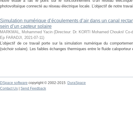
Notre étude a fait le point sur le fonctionnement d’un réseau électrique 
photovoltaïque connecté au réseau électrique locale. L’objectif de notre travail
Simulation numérique d’écoulements d’air dans un canal recta
sein d’un capteur solaire
MARKMAL, Mohammed Yacin
(
Directeur: Dr. KORTI Mohamed Choukri/ Co-
Ep FARADJI
,
2021-07-11
)
L’objectif de ce travail porte sur la simulation numérique du comportemen
(séchoir solaire). Les faibles échanges thermiques entre le fluide caloporteur 
DSpace software
copyright © 2002-2015
DuraSpace
Contact Us
|
Send Feedback