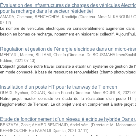
Évaluation des infrastructures de charges des véhicules électri
pour la recharge dans le secteur résidentiel
AMARA, Cheimaa
;
BENCHOHRA, Khadidja
(
Directeur: Mme N. KANOUN / C
07-12
)
Le nombre de véhicules électriques va considérablement augmenter dans l
besoin en bornes de recharge, notamment en résidentiel collectif. Aujourd'hui, la
Régulation et gestion de l’énergie électrique dans un micro-rése
MEHTARI, Meriem
;
BILLAMI, Cherifa
(
Directeur: Dr. BOUSMAHA ImenSouhila
Eddine
,
2021-07-13
)
L'objectif global de notre travail consiste à établir un système de gestion de l
en mode connecté, à base de ressources renouvelables (champ photovoltaïque
Installation d’un poste HT pour le tramway de Tlemcen
OUADI, Syphax
;
DOUAG, Brahim Fouad
(
Directeur: Mme BOURI. S
,
2021-0
Notre projet master consiste en étude de la réalisation d’un poste HT
l’agglomération de Tlemcen. Le dit projet vient en complément à notre projet d
Etude de fonctionnement d’un réseau électrique hybride Dans 
BENZAZA, Zohir
;
AHMED BENCHAID, Abdel sámi
(
Directeur: M. Mohamme
KHERBOUCHE Ep FARADJI Djamila
,
2021-07-11
)