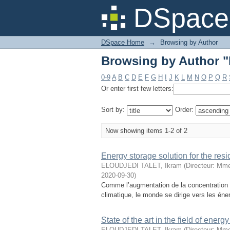
Browsing by Author 
DSpace 
DSpace Home
→
Browsing by Author
Browsing by Author 
0-9
A
B
C
D
E
F
G
H
I
J
K
L
M
N
O
P
Q
R
Or enter first few letters:
Sort by:
Order:
Now showing items 1-2 of 2
Energy storage solution for the resi
ELOUDJEDI TALET, Ikram
(
Directeur: Mm
2020-09-30
)
Comme l’augmentation de la concentration de
climatique, le monde se dirige vers les éne
State of the art in the field of ene
ELOUDJEDI TALET, Ikram
(
Directeur: Mm