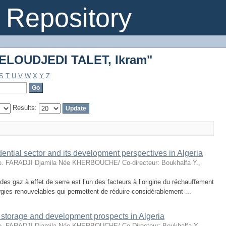
"ELOUDJEDI TALET, Ikram"
Repository
"ELOUDJEDI TALET, Ikram"
S
T
U
V
W
X
Y
Z
Results:
dential sector and its development perspectives in Algeria
e. FARADJI Djamila Née KHERBOUCHE/ Co-directeur: Boukhalfa Y.
,
s gaz à effet de serre est l’un des facteurs à l’origine du réchauffement
rgies renouvelables qui permettent de réduire considérablement ...
rgy storage and development prospects in Algeria
e. FARADJI Djamila Née KHERBOUCHE/ Co-Directeur: Boukhalfa Y.
,