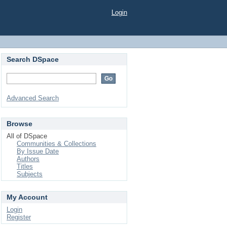
Login
Search DSpace
Advanced Search
Browse
All of DSpace
Communities & Collections
By Issue Date
Authors
Titles
Subjects
My Account
Login
Register