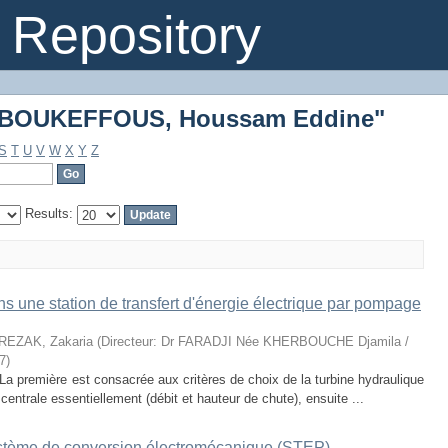
 "BOUKEFFOUS, Houssam Eddine"
Repository
 "BOUKEFFOUS, Houssam Eddine"
S
T
U
V
W
X
Y
Z
Results:
 une station de transfert d'énergie électrique par pompage
EZAK, Zakaria
(
Directeur: Dr FARADJI Née KHERBOUCHE Djamila /
7
)
La première est consacrée aux critères de choix de la turbine hydraulique
centrale essentiellement (débit et hauteur de chute), ensuite ...
stème de conversion électromécanique (STEP)