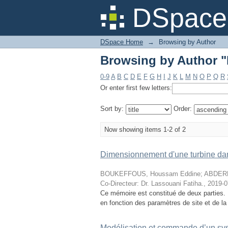
Browsing by Author
DSpace 
DSpace Home
→
Browsing by Author
Browsing by Author
0-9
A
B
C
D
E
F
G
H
I
J
K
L
M
N
O
P
Q
R
Or enter first few letters:
Sort by:
Order:
Now showing items 1-2 of 2
Dimensionnement d'une turbine dans
BOUKEFFOUS, Houssam Eddine
;
ABDERR
Co-Directeur: Dr. Lassouani Fatiha.
,
2019-0
Ce mémoire est constitué de deux parties. 
en fonction des paramètres de site et de la 
Modélisation et commande d’un sy