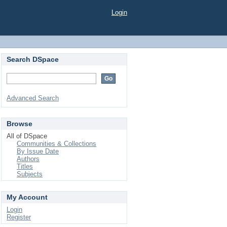
Login
Search DSpace
Advanced Search
Browse
All of DSpace
Communities & Collections
By Issue Date
Authors
Titles
Subjects
My Account
Login
Register