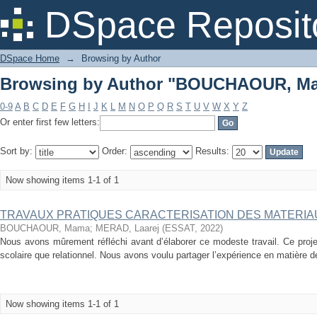
Browsing by Author "BOUCHAOUR, M
DSpace Reposit
DSpace Home
→
Browsing by Author
Browsing by Author "BOUCHAOUR, M
0-9
A
B
C
D
E
F
G
H
I
J
K
L
M
N
O
P
Q
R
S
T
U
V
W
X
Y
Z
Or enter first few letters:
Sort by:
Order:
Results:
Now showing items 1-1 of 1
TRAVAUX PRATIQUES CARACTERISATION DES MATERIA
BOUCHAOUR, Mama
;
MERAD, Laarej
(
ESSAT
,
2022
)
Nous avons mûrement réfléchi avant d’élaborer ce modeste travail. Ce proje
scolaire que relationnel. Nous avons voulu partager l’expérience en matière de 
Now showing items 1-1 of 1